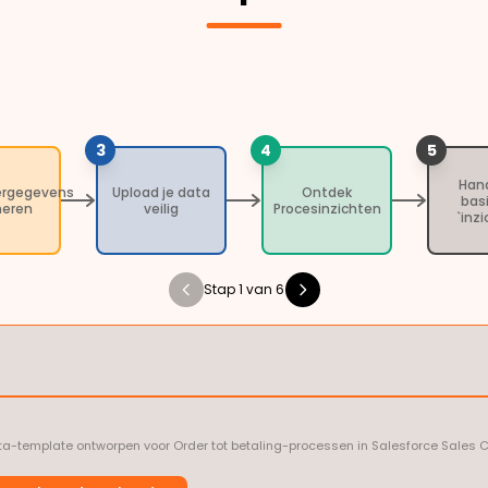
3
4
5
Han
ergegevens
Upload je data
Ontdek
bas
heren
veilig
Procesinzichten
`inz
Stap 1 van 6
template ontworpen voor Order tot betaling-processen in Salesforce Sales Clou