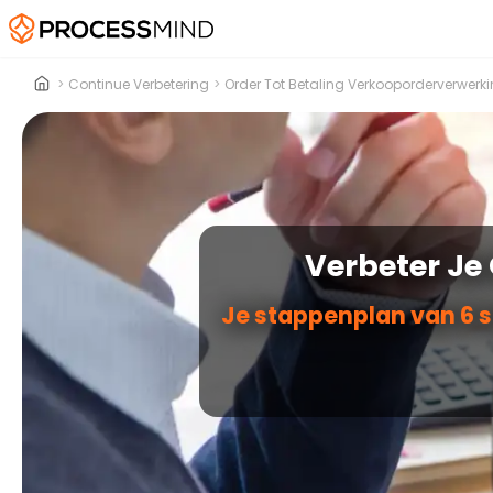
>
Continue Verbetering
>
Order Tot Betaling Verkooporderverwerk
Verbeter Je
Je stappenplan van 6 