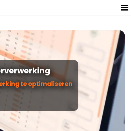
erverwerking
rking te optimaliseren