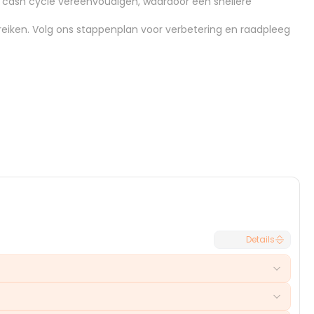
 cash cycle vereenvoudigen, waardoor een snellere
reiken. Volg ons
stappenplan voor verbetering
en raadpleeg
Annuleren
Selecteren
Details
eid en omzetrealisatie aanzienlijk. Deze verlengde