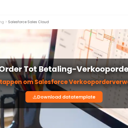
ing
>
Salesforce Sales Cloud
 Order Tot Betaling-Verkoopord
stappen om Salesforce Verkooporderverwe
Download datatemplate