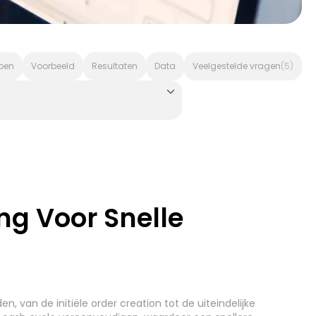
pen
Voorbeeld
Resultaten
Data
Veelgestelde vragen
(5)
gen - Freshservice
Beheer van Serviceaanvragen - gen
ng Voor Snelle
er
Debiteurenbeheer
(6)
(7)
n, van de initiële order creation tot de uiteindelijke