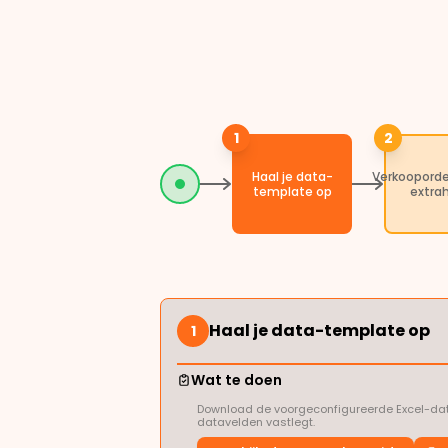
1
2
Haal je data-
Verkoopord
template op
extra
Haal je data-template op
1
Wat te doen
Download de voorgeconfigureerde Excel-data-
datavelden vastlegt.