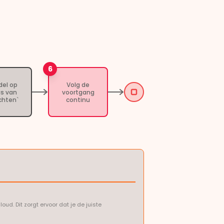
6
del op
Volg de
is van
voortgang
ichten`
continu
d. Dit zorgt ervoor dat je de juiste