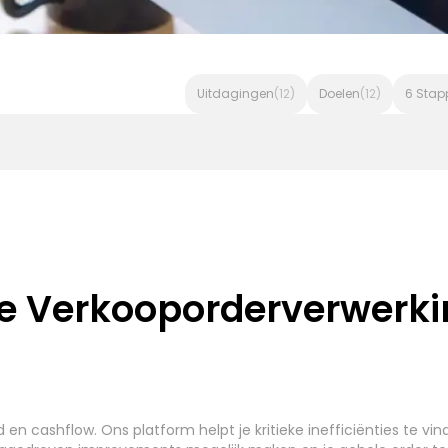
Uitdagingen
(12)
Doelen
(12)
6 Stap
iceaanvragen - BMC Helix ITSM
Beheer van Serviceaanvra
ce Verkooporderverwerki
en
Betalingsverwerkingingng
Contractbehe
(7)
(7)
n cashflow. Ons platform helpt je kritieke inefficiënties te vinde