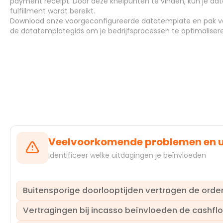
payment receipt. Door deze knelpunten te vinden, kun je d
Systemen
fulfillment wordt bereikt.
Download
onze voorgeconfigureerde datatemplate en pak
v
de
datatemplategids
om je bedrijfsprocessen te optimaliser
Veelvoorkomende problemen en 
Identificeer welke uitdagingen je beïnvloeden
Buitensporige doorlooptijden vertragen de orde
Vertragingen bij incasso beïnvloeden de cashfl
Vertragingen gedurende de hele verkooporderverwerkingsc