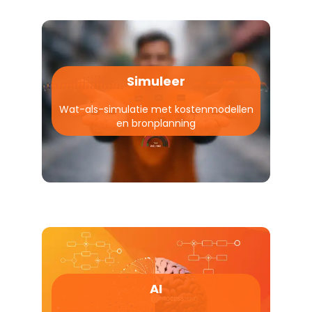
Simuleer
Wat-als-simulatie met kostenmodellen
en bronplanning
AI