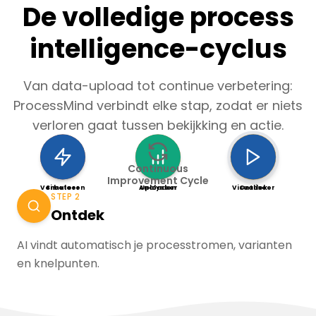
De volledige process
intelligence-cyclus
Van data-upload tot continue verbetering:
ProcessMind verbindt elke stap, zodat er niets
verloren gaat tussen bekijkking en actie.
Continuous
Improvement Cycle
Verbeteren
Simuleer
Analyseer
Uploaden
Visualiseer
Ontdek
STEP 2
Ontdek
AI vindt automatisch je processtromen, varianten
en knelpunten.