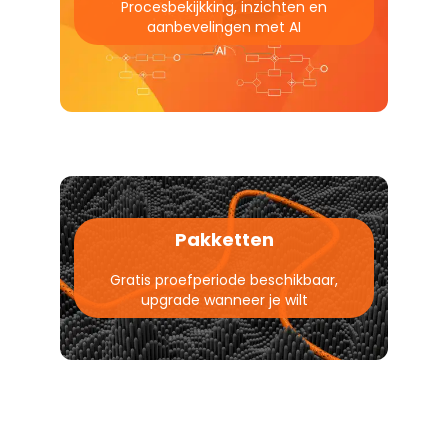
Procesbekijkking, inzichten en
aanbevelingen met AI
Pakketten
Gratis proefperiode beschikbaar,
upgrade wanneer je wilt