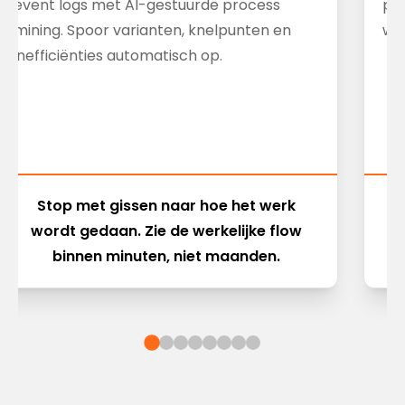
event logs met AI-gestuurde process
pr
mining. Spoor varianten, knelpunten en
wer
inefficiënties automatisch op.
Stop met gissen naar hoe het werk
C
wordt gedaan. Zie de werkelijke flow
binnen minuten, niet maanden.