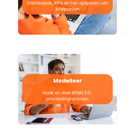
Dashboards, KPI's en het opsporen van
knelpunten
Modelleer
Maak en deel BPMN 2.0-
procesdiagrammen