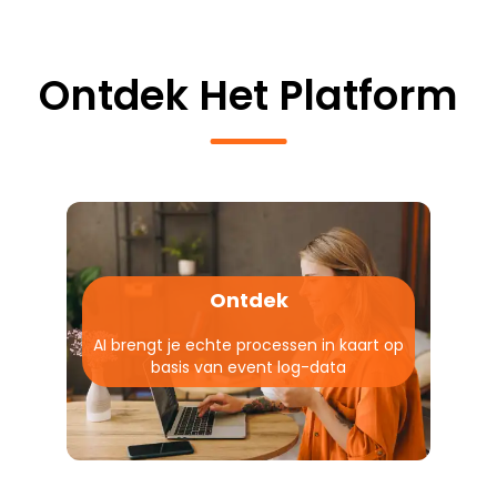
Ontdek Het Platform
Ontdek
AI brengt je echte processen in kaart op
basis van event log-data