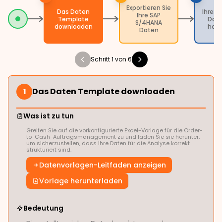
Exportieren Sie
Das Daten
Ihren 
Ihre SAP
Template
Dat
S/4HANA
downloaden
hoc
Daten
Schritt 1 von 6
Das Daten Template downloaden
1
Was ist zu tun
Greifen Sie auf die vorkonfigurierte Excel-Vorlage für die Order-
to-Cash-Auftragsmanagement zu und laden Sie sie herunter,
um sicherzustellen, dass Ihre Daten für die Analyse korrekt
strukturiert sind.
Datenvorlagen-Leitfaden anzeigen
Vorlage herunterladen
Bedeutung