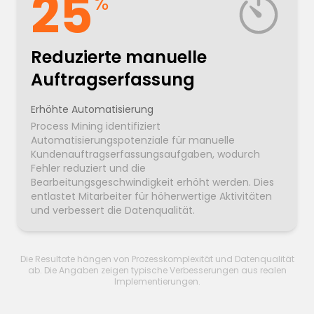
25
%
Reduzierte manuelle
Auftragserfassung
Erhöhte Automatisierung
Process Mining identifiziert
Automatisierungspotenziale für manuelle
Kundenauftragserfassungsaufgaben, wodurch
Fehler reduziert und die
Bearbeitungsgeschwindigkeit erhöht werden. Dies
entlastet Mitarbeiter für höherwertige Aktivitäten
und verbessert die Datenqualität.
Die Resultate hängen von Prozesskomplexität und Datenqualität
ab. Die Angaben zeigen typische Verbesserungen aus realen
Implementierungen.