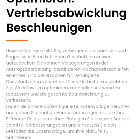
Generischer Prozess
Vertriebsabwicklung
Asset Management & Instandhaltung
(6)
Beschleunigen
Beschaffung bis zur Zahlung –
(8)
Rechnungsverarbeitung
Unsere Plattform hilft Sie, verborgene Ineffizienzen und
Change-Management
(6)
Engpässe in Ihren kritischen Geschäftsprozessen
aufzudecken. Sie können Verzögerungen in der
Auftragsbearbeitung identifizieren, Nacharbeitsschleifen
Darlehensvergabe
(6)
erkennen und die Ursachen für verlängerte
Durchlaufzeiten verstehen. Diese Klarheit ermöglicht es
Sie, Workflows zu optimieren, manuellen Aufwand zu
Systeme
reduzieren und die gesamte Betriebsleistung zu
verbessern.
Laden Sie
unsere vorkonfigurierte Datenvorlage herunter
und gehen Sie
häufige Herausforderungen
an, um Ihre
Effizienz-
Ziele
zu erreichen. Befolgen Sie unseren
Sechs-
Cancel
Auswählen
Schritte-Verbesserungsplan
und einsetzen Sie den
Leitfaden zur Datenvorlage
, um Ihre Abläufe zu
optimieren.