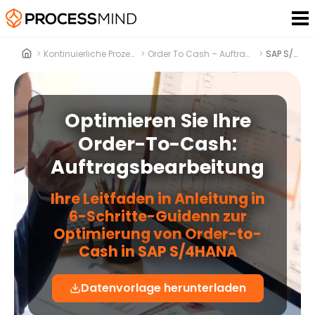
>
Kontinuierliche Prozessoptimierung
>
Order To Cash – Auftragsmanagement
>
SAP S/4HANA
Optimieren Sie Ihre
Order-To-Cash:
Auftragsbearbeitung
Ihre Leitfaden in Anleitung in
6-Schritte-Guidenn zur
Optimierung von Order-to-
Cash in SAP S/4HANA
Datenvorlage herunterladen