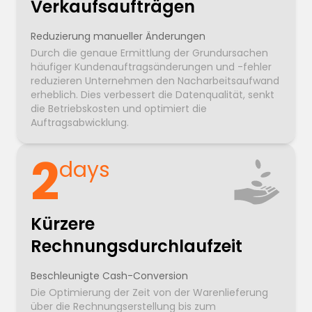
Verkaufsaufträgen
Reduzierung manueller Änderungen
Durch die genaue Ermittlung der Grundursachen
häufiger Kundenauftragsänderungen und -fehler
reduzieren Unternehmen den Nacharbeitsaufwand
erheblich. Dies verbessert die Datenqualität, senkt
die Betriebskosten und optimiert die
Auftragsabwicklung.
2
days
Kürzere
Rechnungsdurchlaufzeit
Beschleunigte Cash-Conversion
Die Optimierung der Zeit von der Warenlieferung
über die Rechnungserstellung bis zum