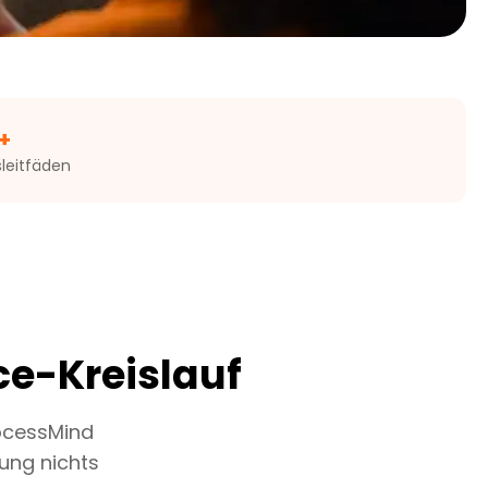
+
leitfäden
ce-Kreislauf
rocessMind
ung nichts