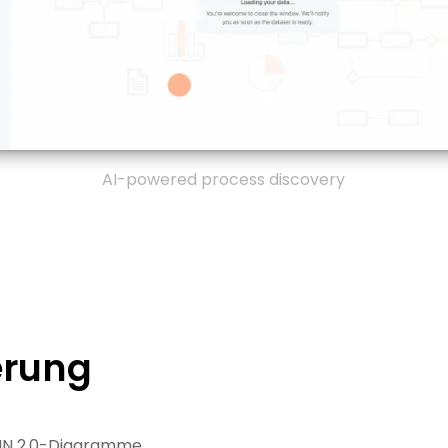
AI-powered process discovery
erung
BPMN 2.0-Diagramme.