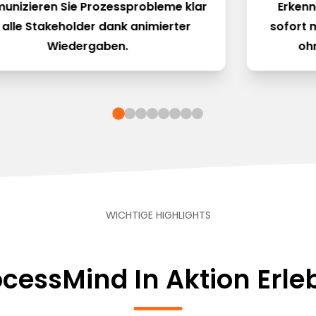
nizieren Sie Prozessprobleme klar
Erken
 alle Stakeholder dank animierter
sofort 
Wiedergaben.
oh
WICHTIGE HIGHLIGHTS
ocessMind In Aktion Erle