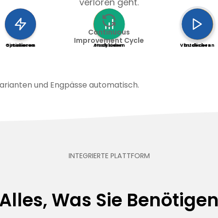
verloren geht.
Continuous
Improvement Cycle
Optimieren
Simulieren
Analysieren
Hochladen
Visualisieren
Entdecken
 Varianten und Engpässe automatisch.
INTEGRIERTE PLATTFORM
Alles, Was Sie Benötige