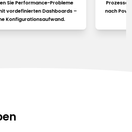
nen Sie Performance-Probleme
Prozessdi
mit vordefinierten Dashboards –
nach Power
ne Konfigurationsaufwand.
ben