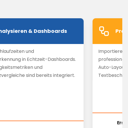
nalysieren & Dashboards
Proz
chlaufzeiten und
Importieren, 
kennung in Echtzeit-Dashboards.
professionel
gkeitsmetriken und
Auto-Layout. 
ergleiche sind bereits integriert.
Textbeschre
Erst