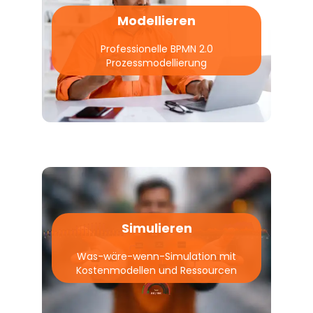
Modellieren
Professionelle BPMN 2.0
Prozessmodellierung
Simulieren
Was-wäre-wenn-Simulation mit
Kostenmodellen und Ressourcen