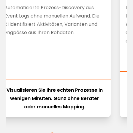
Automatisierte Prozess-Discovery aus
Lad
Event Logs ohne manuellen Aufwand. Die
Ihr
KI identifiziert Aktivitäten, Varianten und
Wo
Engpässe aus Ihren Rohdaten.
ers
du
Ge
Visualisieren Sie Ihre echten Prozesse in
wenigen Minuten. Ganz ohne Berater
Pr
oder manuelles Mapping.