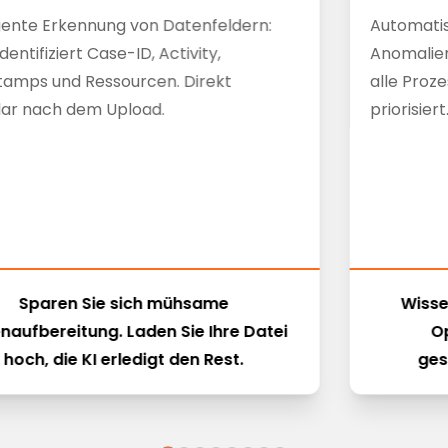
igente Erkennung von Datenfeldern:
Automatis
identifiziert Case-ID, Activity,
Anomalie
tamps und Ressourcen. Direkt
alle Proz
lar nach dem Upload.
priorisiert
Sparen Sie sich mühsame
Wisse
naufbereitung. Laden Sie Ihre Datei
O
hoch, die KI erledigt den Rest.
ges