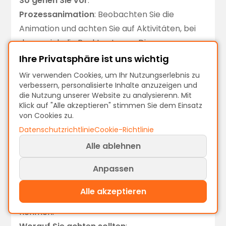
So gehen Sie vor
:
Prozessanimation
: Beobachten Sie die
Animation und achten Sie auf Aktivitäten, bei
denen sich die Punkte stauen. Diese
“Verkehrsstaus” deuten auf Engpässe hin, an
Ihre Privatsphäre ist uns wichtig
denen Cases warten.
Wir verwenden Cookies, um Ihr Nutzungserlebnis zu
Prozessgraph
: Wechseln Sie zu den
verbessern, personalisierte Inhalte anzuzeigen und
die Nutzung unserer Website zu analysierenn. Mit
Zeitmetriken und suchen Sie nach
Klick auf "Alle akzeptieren" stimmen Sie dem Einsatz
Verbindungen mit den längsten Dauern. Eine
von Cookies zu.
lange Zeitspanne bei einer eingehenden
Datenschutzrichtlinie
Cookie-Richtlinie
Verbindung bedeutet oft, dass sich Cases vor
Alle ablehnen
dieser Aktivität sammeln.
Anpassen
Balkendiagramme
: Nutzen Sie das Diagramm
“Zeit pro Aktivität”, um zu sehen, welche
Alle akzeptieren
Schritte insgesamt die meiste Zeit in Anspruch
nehmen.