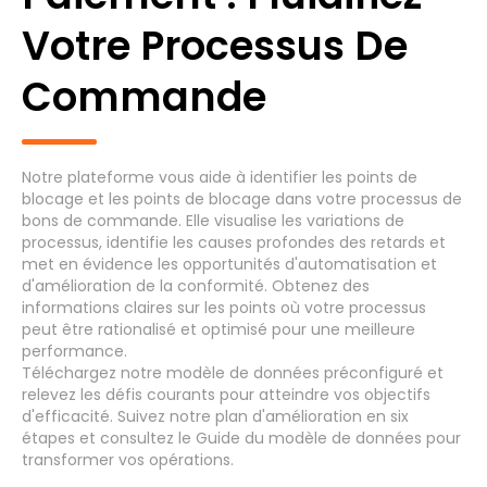
Votre Processus De
Processus générique
Commande
Achats au paiement : demande
(8)
d'achat
Notre plateforme vous aide à identifier les points de
blocage et les points de blocage dans votre processus de
Clôture et rapports financiers (Du
bons de commande. Elle visualise les variations de
Grand Livre au rapport) - Clôture de
(7)
processus, identifie les causes profondes des retards et
période et Rapprochement
met en évidence les opportunités d'automatisation et
d'amélioration de la conformité. Obtenez des
informations claires sur les points où votre processus
Comptabilité et Reporting - Écritures
(7)
peut être rationalisé et optimisé pour une meilleure
comptables
performance.
Téléchargez
notre modèle de données préconfiguré et
Comptes Clients
(7)
relevez les
défis courants
pour atteindre vos
objectifs
d'efficacité. Suivez notre
plan d'amélioration en six
étapes
et consultez le
Guide du modèle de données
pour
transformer vos opérations.
Systèmes