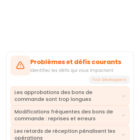
Cancel
Sélectionner
Problèmes et défis courants
Identifiez les défis qui vous impactent
Tout développer
Les approbations des bons de
commande sont trop longues
Modifications fréquentes des bons de
Les retards d'approbation des bons de commande
commande : reprises et erreurs
constituent un goulot d'étranglement fréquent : ils
freinent l'efficacité opérationnelle et entraînent
Les retards de réception pénalisent les
des dates de livraison non tenues. Cette lenteur
Un volume élevé de modifications apportées aux
opérations
immobilise le fonds de roulement, retarde des
commandes après leur création initiale révèle des