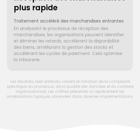
plus rapide
Traitement accéléré des marchandises entrantes
En analysant le processus de réception des
marchandises, les organisations peuvent identifier
et éliminer les retards, accélérant la disponibilité
des biens, améliorant la gestion des stocks et
accélérant les cycles de paiement. Cela optimise
la trésorerie.
Les résultats, bien entendu, varient en fonction de la complexité
spécifique du processus, de la qualité des données et du contexte
organisationnel. Les chiffres présentés ici représentent les
améliorations typiques observées dans diverses implémentations.