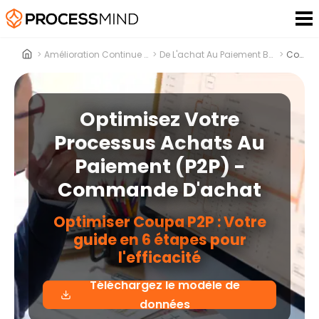
>
Amélioration Continue Des Processusus
>
De L'achat Au Paiement Bon De Commande
>
Coupa
Optimisez Votre
Processus Achats Au
Paiement (P2P) -
Commande D'achat
Optimiser Coupa P2P : Votre
guide en 6 étapes pour
l'efficacité
Téléchargez le modèle de
données