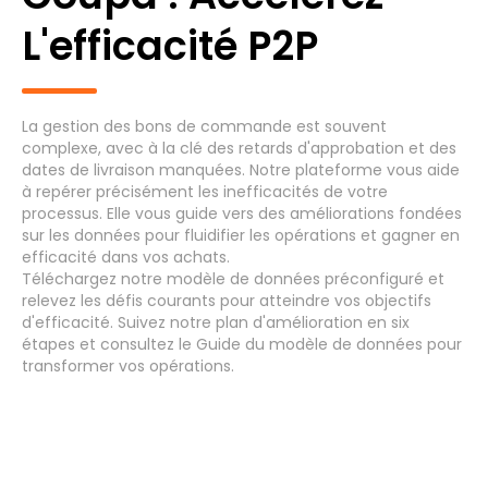
L'efficacité P2P
Processus générique
Achats au paiement : demande
La gestion des bons de commande est souvent
(8)
complexe, avec à la clé des retards d'approbation et des
d'achat
dates de livraison manquées. Notre plateforme vous aide
à repérer précisément les inefficacités de votre
Clôture et rapports financiers (Du
processus. Elle vous guide vers des améliorations fondées
Grand Livre au rapport) - Clôture de
sur les données pour fluidifier les opérations et gagner en
(7)
efficacité dans vos achats.
période et Rapprochement
Téléchargez
notre modèle de données préconfiguré et
relevez les
défis courants
pour atteindre vos
objectifs
Comptabilité et Reporting - Écritures
d'efficacité. Suivez notre
plan d'amélioration en six
(7)
comptables
étapes
et consultez le
Guide du modèle de données
pour
transformer vos opérations.
Comptes Clients
(7)
Systèmes