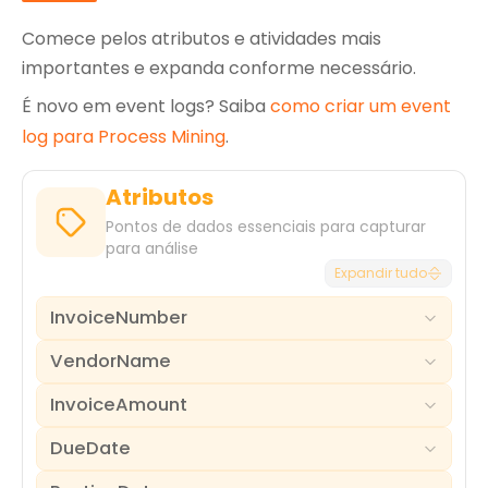
Comece pelos atributos e atividades mais
importantes e expanda conforme necessário.
É novo em event logs? Saiba
como criar um event
log para Process Mining
.
Atributos
Pontos de dados essenciais para capturar
para análise
Expandir tudo
InvoiceNumber
VendorName
O identificador único para cada fatura de
fornecedor, servindo como o ID primário do caso
InvoiceAmount
para rastrear sua jornada desde o recebimento
O nome legal do fornecedor ou vendedor que
até o pagamento.
submeteu a fatura.
DueDate
O valor monetário total da fatura.
Por que é importante
Por que é importante