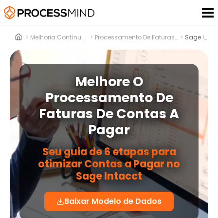
>
Melhoria Contínua De Processos
>
Processamento De Faturas De Contas A Pagar
>
Sage Intacct
Melhore O
Processamento De
Faturas De Contas A
Pagar
Seu guia de 6 etapas para
otimizar Contas a Pagar no
Sage Intacct
Baixar Modelo de Dados