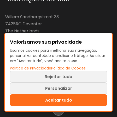
Willem Sandbergstraat 33
7425RC Deventer
The Netherlands
Valorizamos sua privacidade
KvK: 92890598
Usamos cookies para melhorar sua navegação,
VAT: NL866207144B01
personalizar conteúdo e analisar o tráfego. Ao clicar
em "Aceitar tudo", você aceita o uso.
Política de Privacidade
Política de Cookies
Rejeitar tudo
Termos e Políticas
Termos de Uso
Personalizar
Política de Privacidade
Política de Cookies
Preferências de cookies
Aceitar tudo
© 2026 ProcessMind. Todos os direitos reservados.