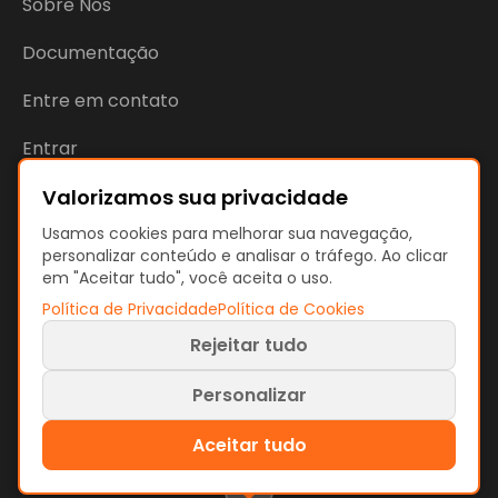
Sobre Nós
Documentação
Entre em contato
Entrar
Valorizamos sua privacidade
Localização & Contato
Usamos cookies para melhorar sua navegação,
personalizar conteúdo e analisar o tráfego. Ao clicar
em "Aceitar tudo", você aceita o uso.
Política de Privacidade
Política de Cookies
Willem Sandbergstraat 33
7425RC Deventer
Rejeitar tudo
The Netherlands
Personalizar
KvK: 92890598
Aceitar tudo
VAT: NL866207144B01