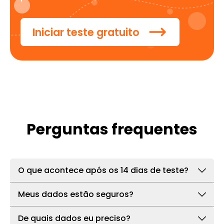
Iniciar teste gratuito
Perguntas frequentes
O que acontece após os 14 dias de teste?
O acesso expira. Não haverá cobranças nem
Meus dados estão seguros?
necessidade de cartão registrado. Você pode
Todos os dados são criptografados em trânsito
fazer o upgrade a qualquer momento para
De quais dados eu preciso?