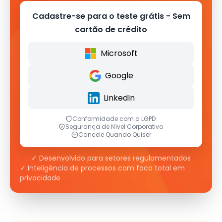
Cadastre-se para o teste grátis - Sem
cartão de crédito
Microsoft
Google
LinkedIn
Conformidade com a LGPD
·
Segurança de Nível Corporativo
·
Cancele Quando Quiser
✓ Desenvolvido para setores regulamentados
✓ Inteligência de processos com foco total em
privacidade