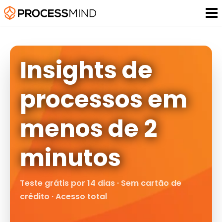
Insights de
processos em
menos de 2
minutos
Teste grátis por 14 dias · Sem cartão de
crédito · Acesso total