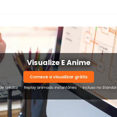
Visualize E Anime
Comece a visualizar grátis
de crédito
·
Replay animado instantâneo
·
Incluso no Standa