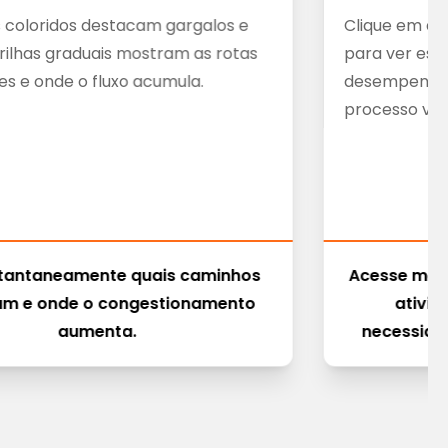
coloridos destacam gargalos e
Clique em qu
Trilhas graduais mostram as rotas
para ver esta
s e onde o fluxo acumula.
desempenho.
processo vis
stantaneamente quais caminhos
Acesse métr
m e onde o congestionamento
ativi
aumenta.
necessida