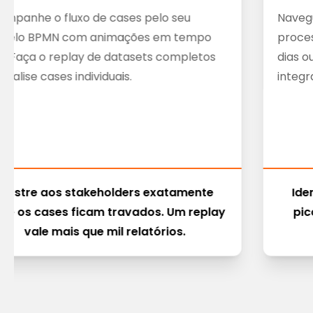
ompanhe o fluxo de cases pelo seu
Naveg
delo BPMN com animações em tempo
proces
l. Faça o replay de datasets completos
dias o
analise cases individuais.
integr
Mostre aos stakeholders exatamente
Ide
de os cases ficam travados. Um replay
pic
vale mais que mil relatórios.