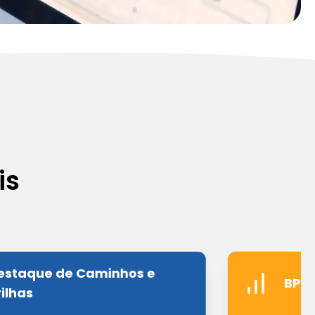
is
estaque de Caminhos e
BPMN
rilhas