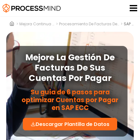
>
Mejora Continua De Procesos
>
Procesamiento De Facturas De Cuentas Por Pagar
>
SAP ECC
Mejore La Gestión De
Facturas De Sus
Cuentas Por Pagar
Su guía de 6 pasos para
optimizar Cuentas por Pagar
en SAP ECC
Descargar Plantilla de Datos