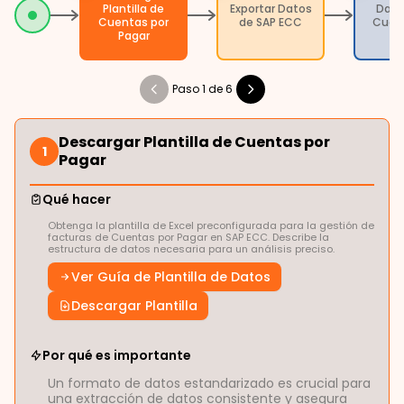
Plantilla de
Exportar Datos
Data
Cuentas por
de SAP ECC
Cuen
Pagar
P
Paso 1 de 6
Descargar Plantilla de Cuentas por
1
Pagar
Qué hacer
Obtenga la plantilla de Excel preconfigurada para la gestión de
facturas de Cuentas por Pagar en SAP ECC. Describe la
estructura de datos necesaria para un análisis preciso.
Ver Guía de Plantilla de Datos
Descargar Plantilla
Por qué es importante
Un formato de datos estandarizado es crucial para
una extracción de datos consistente y asegura