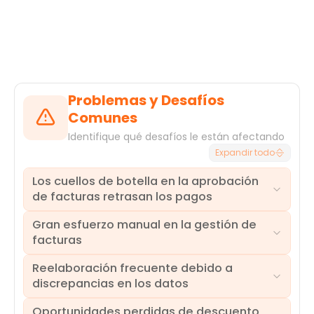
Problemas y Desafíos
Comunes
Identifique qué desafíos le están afectando
Expandir todo
Los cuellos de botella en la aprobación
de facturas retrasan los pagos
Gran esfuerzo manual en la gestión de
Las facturas a menudo se estancan en las colas
facturas
de aprobación, lo que provoca retrasos en los
pagos, relaciones tensas con los proveedores y
Reelaboración frecuente debido a
posibles penalizaciones por pagos atrasados. Sin
Una parte significativa del tiempo se dedica a
discrepancias en los datos
insights claros sobre por qué las aprobaciones son
tareas manuales como la entrada de datos, la
lentas, las organizaciones luchan por abordar las
conciliación y la gestión de excepciones, lo que
Oportunidades perdidas de descuento
causas raíz y mejorar la gestión del flujo de caja en