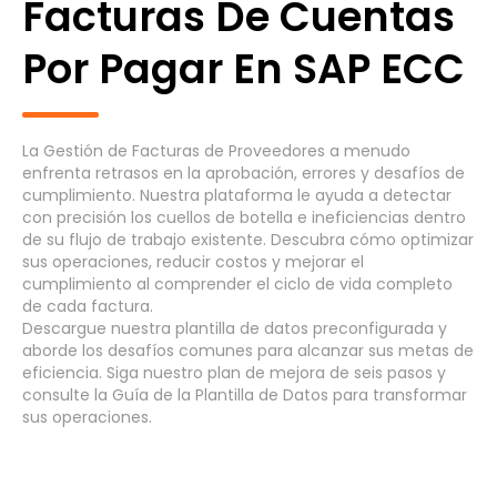
Facturas De Cuentas
Por Pagar En SAP ECC
Proceso Genérico
Ciclo de Vida de Desarrollo de Software
(6)
La Gestión de Facturas de Proveedores a menudo
enfrenta retrasos en la aprobación, errores y desafíos de
Compras a Pagos - Requisición
(8)
cumplimiento. Nuestra plataforma le ayuda a detectar
con precisión los cuellos de botella e ineficiencias dentro
Contratación a Retiro - Ciclo de Vida
de su flujo de trabajo existente. Descubra cómo optimizar
(8)
del Empleado
sus operaciones, reducir costos y mejorar el
cumplimiento al comprender el ciclo de vida completo
de cada factura.
Cuentas por Cobrar
(7)
Descargue
nuestra plantilla de datos preconfigurada y
aborde los
desafíos comunes
para alcanzar sus
metas
de
eficiencia. Siga nuestro
plan de mejora de seis pasos
y
Sistemas
consulte la
Guía de la Plantilla de Datos
para transformar
sus operaciones.
Cancel
Seleccionar