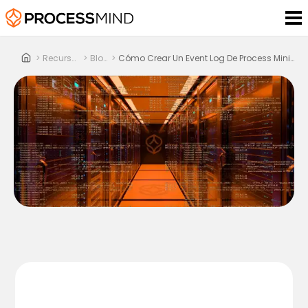
>
Recursos
>
Blog
>
Cómo Crear Un Event Log De Process Mining