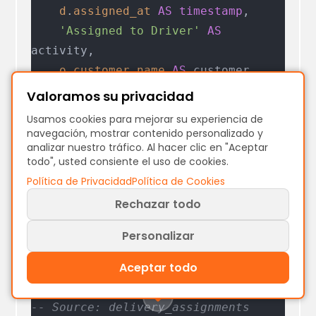
    d
.
assigned_at
 AS
 timestamp
,
    'Assigned to Driver'
 AS
activity,
    o
.
customer_name
 AS
 customer,
    o
.
total_amount
 AS
 order_value,
Valoramos su privacidad
    d
.
driver_name
 AS
 driver,         
Usamos cookies para mejorar su experiencia de
-- Event-specific attribute
navegación, mostrar contenido personalizado y
analizar nuestro tráfico. Al hacer clic en "Aceptar
    NULL
 AS
 payment_method
todo", usted consiente el uso de cookies.
FROM
 delivery_assignments d
Política de Privacidad
Política de Cookies
JOIN
 orders o 
ON
 d
.
order_id
 =
 o
.
id
Rechazar todo
WHERE
 d
.
assigned_at
 >=
 '2025-01-01'
Personalizar
UNION ALL
Aceptar todo
-- Event 6: Delivery Completed
-- Source: delivery_assignments 