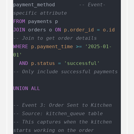
payment_method        
-- Event-
specific attribute
FROM
 payments p
JOIN
 orders o 
ON
 p
.
order_id
 =
 o
.
id
-- Join to get order details
WHERE
 p
.
payment_time
 >=
 '2025-01-
01'
  AND
 p
.
status
 =
 'successful'
-- Only include successful payments
UNION ALL
-- Event 3: Order Sent to Kitchen
-- Source: kitchen_queue table
-- This captures when the kitchen 
starts working on the order