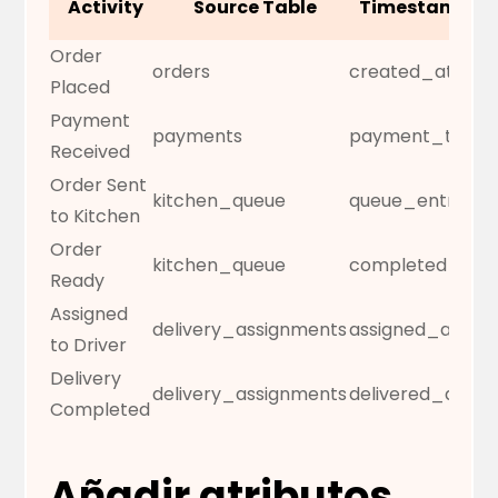
Activity
Source Table
Timestamp Fi
Order
orders
created_at
Placed
Payment
payments
payment_time
Received
Order Sent
kitchen_queue
queue_entry_t
to Kitchen
Order
kitchen_queue
completed_tim
Ready
Assigned
delivery_assignments
assigned_at
to Driver
Delivery
delivery_assignments
delivered_at
Completed
Añadir atributos