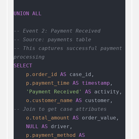
UNION ALL
-- Event 2: Payment Received
-- Source: payments table
-- This captures successful payment 
processing
SELECT
    p
.
order_id
 AS
 case_id,
    p
.
payment_time
 AS
 timestamp
,
    'Payment Received'
 AS
 activity,
    o
.
customer_name
 AS
 customer,    
-- Join to get case attributes
    o
.
total_amount
 AS
 order_value,
    NULL
 AS
 driver,
    p
.
payment_method
 AS