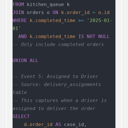
FROM
 kitchen_queue k
JOIN
 orders o 
ON
 k
.
order_id
 =
 o
.
id
WHERE
 k
.
completed_time
 >=
 '2025-01-
01'
  AND
 k
.
completed_time
 IS NOT NULL
-- Only include completed orders
UNION ALL
-- Event 5: Assigned to Driver
-- Source: delivery_assignments 
table
-- This captures when a driver is 
assigned to deliver the order
SELECT
    d
.
order_id
 AS
 case_id,