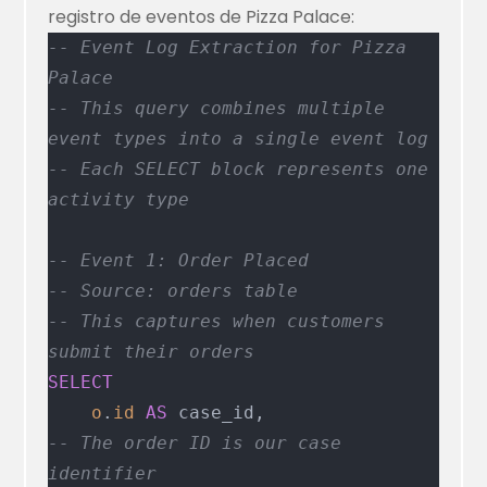
registro de eventos de Pizza Palace:
-- Event Log Extraction for Pizza 
Palace
-- This query combines multiple 
event types into a single event log
-- Each SELECT block represents one 
activity type
-- Event 1: Order Placed
-- Source: orders table
-- This captures when customers 
submit their orders
SELECT
    o
.
id
 AS
 case_id,                  
-- The order ID is our case 
identifier