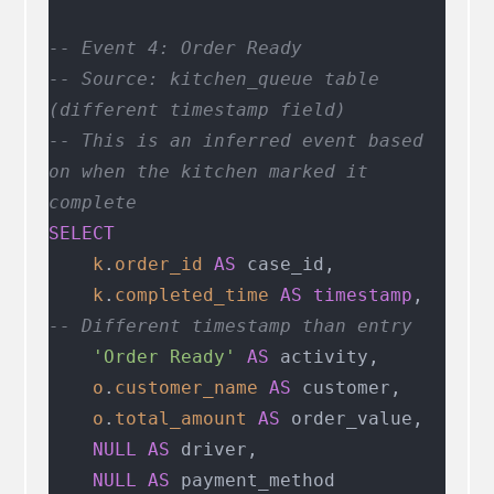
-- Event 4: Order Ready
-- Source: kitchen_queue table 
(different timestamp field)
-- This is an inferred event based 
on when the kitchen marked it 
complete
SELECT
    k
.
order_id
 AS
 case_id,
    k
.
completed_time
 AS
 timestamp
,     
-- Different timestamp than entry
    'Order Ready'
 AS
 activity,
    o
.
customer_name
 AS
 customer,
    o
.
total_amount
 AS
 order_value,
    NULL
 AS
 driver,
    NULL
 AS
 payment_method