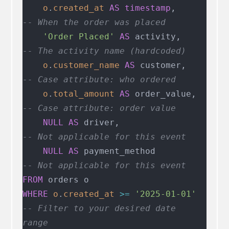
    o
.
created_at
 AS
 timestamp
,          
-- When the order was placed
    'Order Placed'
 AS
 activity,     
-- The activity name (hardcoded)
    o
.
customer_name
 AS
 customer,    
-- Case attribute: who ordered
    o
.
total_amount
 AS
 order_value,
-- Case attribute: order value
    NULL
 AS
 driver,                   
-- Not applicable for this event
    NULL
 AS
 payment_method          
-- Not applicable for this event
FROM
 orders o
WHERE
 o
.
created_at
 >=
 '2025-01-01'
-- Filter to your desired date 
range