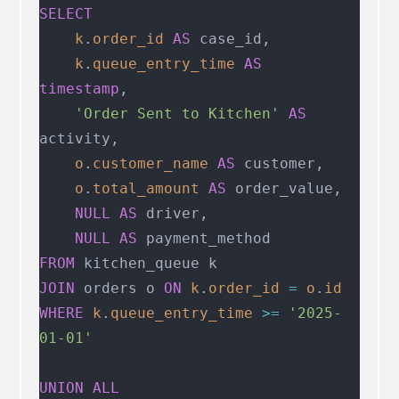
SELECT
    k
.
order_id
 AS
 case_id,
    k
.
queue_entry_time
 AS
timestamp
,
    'Order Sent to Kitchen'
 AS
activity,
    o
.
customer_name
 AS
 customer,
    o
.
total_amount
 AS
 order_value,
    NULL
 AS
 driver,
    NULL
 AS
 payment_method
FROM
 kitchen_queue k
JOIN
 orders o 
ON
 k
.
order_id
 =
 o
.
id
WHERE
 k
.
queue_entry_time
 >=
 '2025-
01-01'
UNION ALL