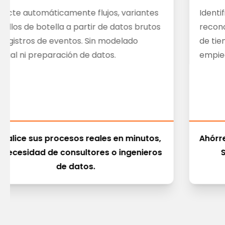
tecte automáticamente flujos, variantes
Identi
uellos de botella a partir de datos brutos
recono
registros de eventos. Sin modelado
de tie
nual ni preparación de datos.
empie
sualice sus procesos reales en minutos,
Ahórr
n necesidad de consultores o ingenieros
S
de datos.