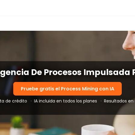
ligencia De Procesos Impulsada P
Pruebe gratis el Process Mining con IA
eta de crédito
·
IA incluida en todos los planes
·
Resultados en