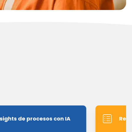
nsights de procesos con IA
Reco