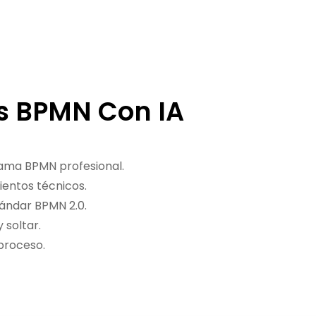
s BPMN Con IA
ama BPMN profesional.
ientos técnicos.
ándar BPMN 2.0.
 soltar.
 proceso.