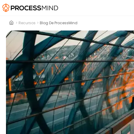
>
Recursos
>
Blog De ProcessMind