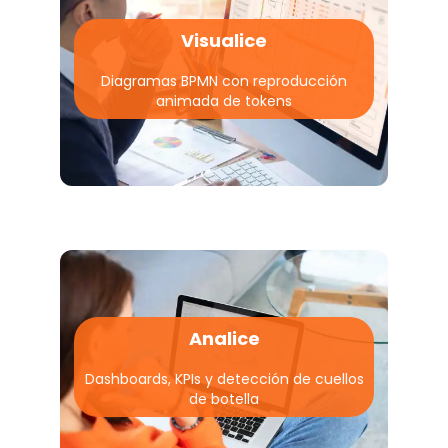
Visualice
Diagramas BPMN con reproducción
animada de tokens
Analice
Dashboards, KPIs y detección de cuellos
de botella