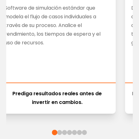
Software de simulación estándar que
Def
modela el flujo de casos individuales a
dis
través de su proceso. Analice el
dec
rendimiento, los tiempos de espera y el
tie
uso de recursos.
gen
Prediga resultados reales antes de
En
invertir en cambios.