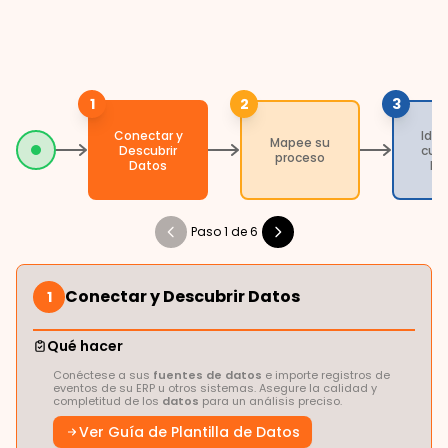
gestión del rendimiento y procedimientos de
pedido mejorados.
1
2
3
Conectar y
Iden
Mapee su
Descubrir
cuel
proceso
Datos
bo
Paso 1 de 6
Conectar y Descubrir Datos
1
Qué hacer
Conéctese a sus
fuentes de datos
e importe registros de
eventos de su ERP u otros sistemas. Asegure la calidad y
completitud de los
datos
para un análisis preciso.
Ver Guía de Plantilla de Datos