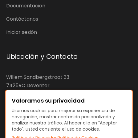
Documentación
Contáctanos
Iniciar sesión
Ubicación y Contacto
Willem Sandbergstraat 33
7425RC Deventer
The Netherlands
Valoramos su privacidad
KvK: 92890598
Usamos cookies para mejorar su experiencia de
navegación, mostrar contenido personalizado y
VAT: NL866207144B01
analizar nuestro tráfico. Al hacer clic en "Aceptar
todo", usted consiente el uso de cookies.
Política de Privacidad
Política de Cookies