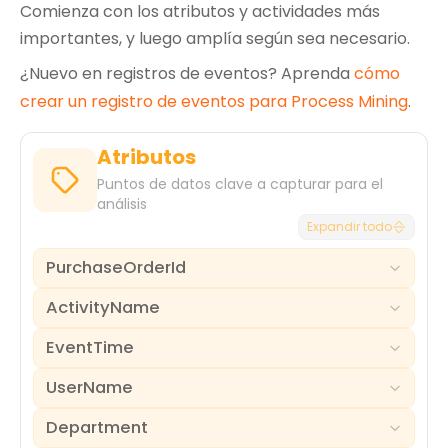
Comienza con los atributos y actividades más
importantes, y luego amplía según sea necesario.
¿Nuevo en registros de eventos? Aprenda
cómo
crear un registro de eventos para Process Mining
.
Atributos
Puntos de datos clave a capturar para el
análisis
Expandir todo
PurchaseOrderId
ActivityName
El identificador único para un documento de orden
de compra. Este sirve como el identificador
EventTime
principal del caso para el proceso.
El nombre del event o task de negocio específico
que ocurrió en un momento dado dentro del ciclo
UserName
de vida de la orden de compra.
El timestamp exacto que indica cuándo ocurrió
Por qué es importante
una actividad o un evento.
Es el atributo fundamental que conecta todos
Department
El nombre o ID del usuario que realizó una actividad
Por qué es importante
los eventos relacionados en un único caso de