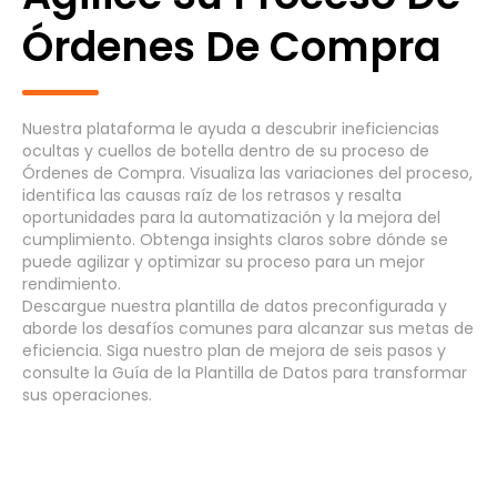
Órdenes De Compra
Proceso Genérico
Ciclo de Vida de Desarrollo de Software
(6)
Nuestra plataforma le ayuda a descubrir ineficiencias
ocultas y cuellos de botella dentro de su proceso de
Compras a Pagos - Requisición
(8)
Órdenes de Compra. Visualiza las variaciones del proceso,
identifica las causas raíz de los retrasos y resalta
Contratación a Retiro - Ciclo de Vida
oportunidades para la automatización y la mejora del
(8)
del Empleado
cumplimiento. Obtenga insights claros sobre dónde se
puede agilizar y optimizar su proceso para un mejor
rendimiento.
Cuentas por Cobrar
(7)
Descargue
nuestra plantilla de datos preconfigurada y
aborde los
desafíos comunes
para alcanzar sus
metas
de
eficiencia. Siga nuestro
plan de mejora de seis pasos
y
Sistemas
consulte la
Guía de la Plantilla de Datos
para transformar
sus operaciones.
Cancel
Seleccionar