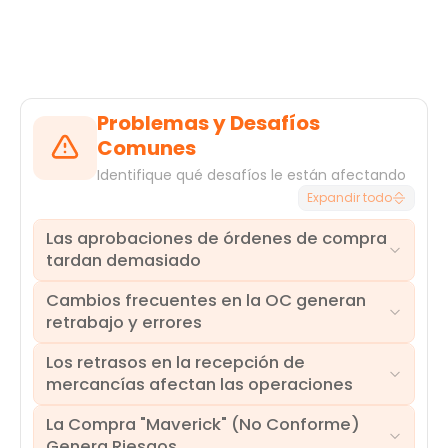
Problemas y Desafíos
Comunes
Identifique qué desafíos le están afectando
Expandir todo
Las aprobaciones de órdenes de compra
tardan demasiado
Cambios frecuentes en la OC generan
Los retrasos en la aprobación de órdenes de
retrabajo y errores
compra son un cuello de botella frecuente:
reducen la eficiencia operativa y derivan en
Los retrasos en la recepción de
entregas fuera de plazo. Esa lentitud inmoviliza
Un alto volumen de cambios en los pedidos de
mercancías afectan las operaciones
capital de trabajo, posterga compras críticas y,
compra después de su creación inicial indica
cuando las órdenes se emiten tarde, tensiona la
problemas aguas arriba y conlleva una repetición
La Compra "Maverick" (No Conforme)
relación con los proveedores.
significativa del trabajo, posibles errores y retrasos.
El registro lento o impreciso de los recibos de
Genera Riesgos