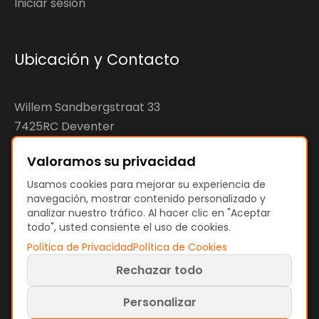
Iniciar sesión
Ubicación y Contacto
Willem Sandbergstraat 33
7425RC Deventer
The Netherlands
Valoramos su privacidad
KvK: 92890598
Usamos cookies para mejorar su experiencia de
navegación, mostrar contenido personalizado y
VAT: NL866207144B01
analizar nuestro tráfico. Al hacer clic en "Aceptar
todo", usted consiente el uso de cookies.
Política de Privacidad
Política de Cookies
Rechazar todo
Términos y Políticas
Términos de Uso
Personalizar
Política de Privacidad
Política de Cookies