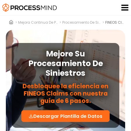
>
Mejora Continua De Procesos
>
Procesamiento De Siniestros
>
FINEOS Claims
Mejore Su
Procesamiento De
Siniestros
Desbloquee la eficiencia en
FINEOS Claims con nuestra
guía de 6 pasos.
Descargar Plantilla de Datos