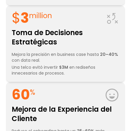
3
$
3
million
Toma de Decisiones
Estratégicas
Mejora la precisión en business case hasta
20–40%
con data real.
Una telco evitó invertir
$3M
en rediseños
innecesarios de procesos.
60
60
%
Mejora de la Experiencia del
Cliente