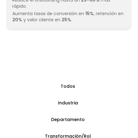
Reduce el onboarding hasta un
25–60%
más
rápido.
Aumenta tasas de conversión en
15%
, retención en
20%
y valor cliente en
25%
.
Todos
Industria
Departamento
Transformación/Rol