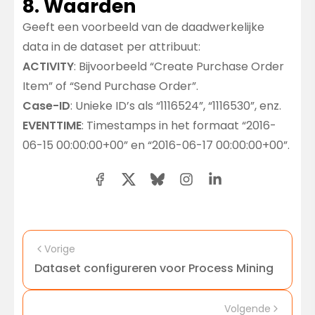
8. Waarden
Het
scheidingsteken
tussen datum- en
tijdonderdelen (zoals in “2024-01-02
Geeft een voorbeeld van de daadwerkelijke
Double
20:25”) mag elk enkel teken zijn,
data in de dataset per attribuut:
Omschrijving:
Staat voor numerieke
bijvoorbeeld
”-”
,
”/”
,
”.”
of
”:”
. Je dataset
ACTIVITY
: Bijvoorbeeld “Create Purchase Order
waarden met decimalen (float).
kan één of meer van deze
Item” of “Send Purchase Order”.
Gebruik wanneer:
Voor kolommen met
scheidingstekens bevatten. Het systeem
Case-ID
: Unieke ID’s als “1116524”, “1116530”, enz.
bijvoorbeeld kosten, percentages of
negeert ze en kijkt alleen naar de cijfers.
EVENTTIME
: Timestamps in het formaat “2016-
andere waarden die nauwkeurigheid met
In de tabel hieronder zie je daarom alleen
06-15 00:00:00+00” en “2016-06-17 00:00:00+00”.
decimalen vereisen.
het formaat zonder scheidingstekens.
Voorbeelden:
Kosten (125,75),
percentages (45,67%) of andere
Weergavenaam
Voorbeeld
decimalen.
2024-10-
ISO 8601
Vorige
08T14:30:45Z
Dataset configureren voor Process Mining
Integer
Excel-datum/tijd
44829.60416667
yyyy MM dd HH:mm
2024 10 08 14:30
Omschrijving:
Staat voor gehele getallen
Volgende