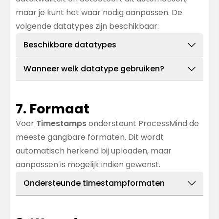
maar je kunt het waar nodig aanpassen. De
volgende datatypes zijn beschikbaar:
Beschikbare datatypes
Text
Wanneer welk datatype gebruiken?
Omschrijving:
Staat voor tekstuele data,
Koppel aan
Text
voor beschrijvende data
zoals woorden, namen of alfanumerieke
(zoals namen of activiteiten).
7. Formaat
tekens.
Koppel aan
Double
als het om getallen met
Voor
Timestamps
ondersteunt ProcessMind de
Gebruik wanneer:
Mappen naar
decimalen gaat (zoals kosten of
meeste gangbare formaten. Dit wordt
kolommen met beschrijvende
percentages).
automatisch herkend bij uploaden, maar
Informatie, zoals activiteiten (“Create
Koppel aan
Integer
bij hele getallen (zoals
aanpassen is mogelijk indien gewenst.
Purchase Order”), namen of andere
ID’s of aantallen).
tekstvelden.
Koppel aan
Ondersteunde timestampformaten
Timestamp
als er tijd- of
Voorbeelden:
Activiteitsnamen,
datumInformatie in zit (zoals gebeurtenislogs
Informatie
statussen, categorieën.
of activiteits-tijdstempels).