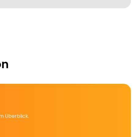
on
im Überblick.