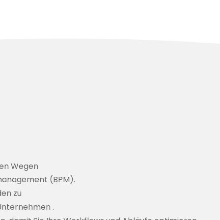
eren Wegen
smanagement (BPM).
den zu
 Unternehmen
.