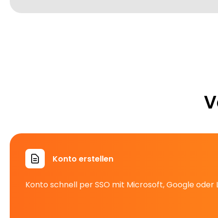
V
Konto erstellen
Konto schnell per SSO mit Microsoft, Google oder Li