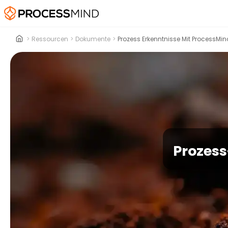
>
Ressourcen
>
Dokumente
>
Prozess Erkenntnisse Mit ProcessMin
Prozess