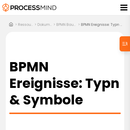
>
Ressourcen
>
Dokumente
>
BPMN Bausteine
>
BPMN Ereignisse: Typn & Symbole
BPMN
Ereignisse: Typn
& Symbole