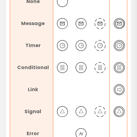
None
Message
Timer
Conditional
Link
Signal
Error