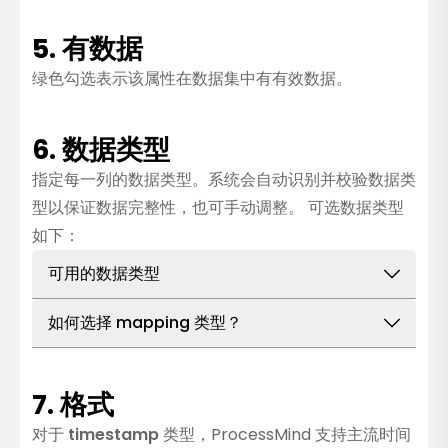
5. 有数据
绿色勾选表示该属性在数据集中有有效数据。
6. 数据类型
指定每一列的数据类型。系统会自动识别并校验数据类
型以保证数据完整性，也可手动调整。 可选数据类型
如下：
可用的数据类型
Text
如何选择 mapping 类型？
说明：
代表字符串，如文字或字母数字组合。
数据为描述性内容（如名称、活动）时选择
Text
适用情况：
用于包含描述性信息的栏位，例如
数值带小数（如金额、百分比）时选择
Double
7. 格式
活动（如“Create Purchase Order”）、名称
整数数值（如ID、数量）选择
Integer
对于
timestamp
类型，ProcessMind 支持主流时间
或其他文本。
包含时间或日期（如 event log、活动