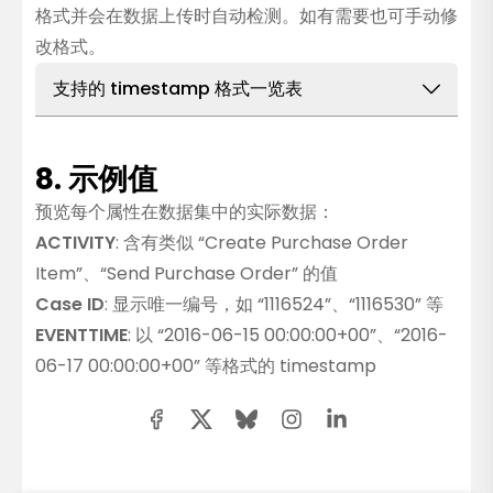
格式并会在数据上传时自动检测。如有需要也可手动修
示例：
活动名称、状态、类别等。
timestamp）时选择
Timestamp
改格式。
支持的 timestamp 格式一览表
Double
Info
说明：
表示浮点数字（带小数点的数值）。
8. 示例值
适用情况：
适用于需要小数精度的数字栏位，
日期和时间部分之间的
分隔符
（如”2024-01-
如金额、百分比或测量数值等。
02 20:25”中的空格），可以是任意字符，包括
预览每个属性在数据集中的实际数据：
示例：
金额（如 125.75）、百分比（如
”-”
、
”/”
、
”.”
或
”:”
等。您的数据集可以包含
ACTIVITY
: 含有类似 “Create Purchase Order
45.67%）等。
一种或多种这些分隔符，系统会自动移除，仅
Item”、“Send Purchase Order” 的值
识别数字。下表仅展示无分隔符的标准时间格
Case ID
: 显示唯一编号，如 “1116524”、“1116530” 等
式。
EVENTTIME
: 以 “2016-06-15 00:00:00+00”、“2016-
Integer
06-17 00:00:00+00” 等格式的 timestamp
说明：
表示整数（无小数）。
显示名称
示例
适用情况：
适合无小数的数字栏位，如 ID、
2024-10-
计数、排名等。
ISO 8601
08T14:30:45Z
示例：
Case ID、数量、件数等。