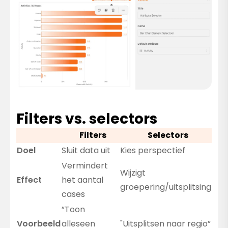
Filters vs. selectors
Filters
Selectors
Doel
Sluit data uit
Kies perspectief
Vermindert
Wijzigt
Effect
het aantal
groepering/uitsplitsing
cases
”Toon
Voorbeeld
alleseen
"Uitsplitsen naar regio”