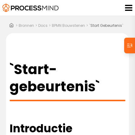
>
Bronnen
>
Docs
>
BPMN Bouwstenen
>
`Start Gebeurtenis`
`Start-
gebeurtenis`
Introductie