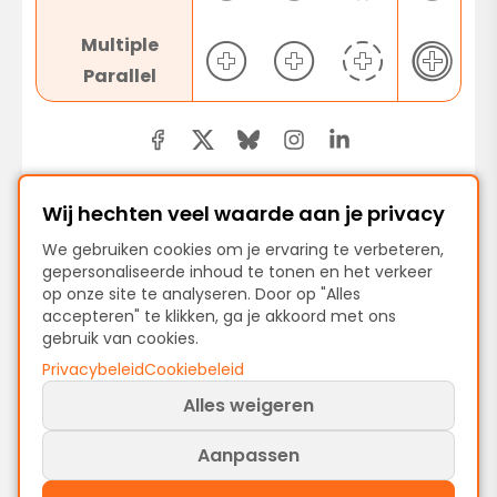
Multiple
Parallel
Wij hechten veel waarde aan je privacy
Vorige
We gebruiken cookies om je ervaring te verbeteren,
gepersonaliseerde inhoud te tonen en het verkeer
BPMN-gebeurtenistypen en Symbolen
op onze site te analyseren. Door op "Alles
accepteren" te klikken, ga je akkoord met ons
gebruik van cookies.
Volgende
Privacybeleid
Cookiebeleid
End Events: procesafsluiting uitgelegd
Alles weigeren
Aanpassen