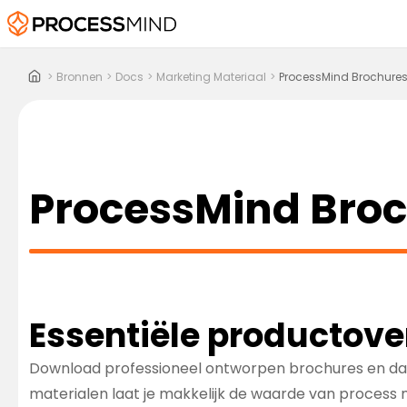
>
Bronnen
>
Docs
>
Marketing Materiaal
>
ProcessMind Brochure
ProcessMind Bro
Essentiële productove
Download professioneel ontworpen brochures en data
materialen laat je makkelijk de waarde van process m