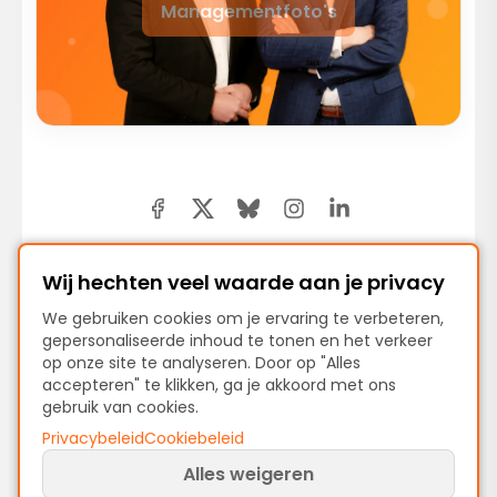
Managementfoto's
Wij hechten veel waarde aan je privacy
Vorige
We gebruiken cookies om je ervaring te verbeteren,
gepersonaliseerde inhoud te tonen en het verkeer
ProcessMind-presentatie
op onze site te analyseren. Door op "Alles
accepteren" te klikken, ga je akkoord met ons
gebruik van cookies.
Volgende
Privacybeleid
Cookiebeleid
ProcessMind Screenshots en Visuals
Alles weigeren