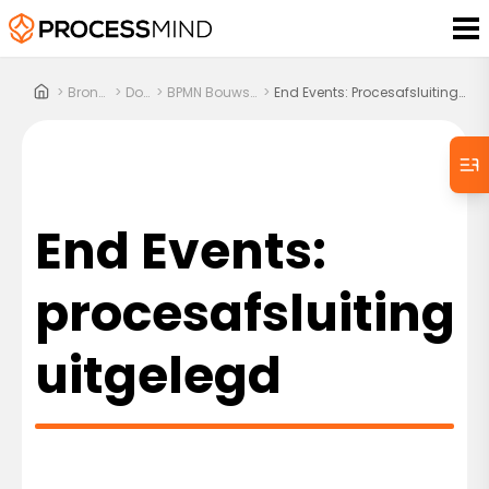
>
Bronnen
>
Docs
>
BPMN Bouwstenen
>
End Events: Procesafsluiting Uitgelegd
End Events:
procesafsluiting
uitgelegd