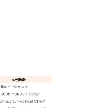
示例输出
Silver”, “Bronze”
0001”, “ORDER-0002”
ohnson”, “Michael Chen”