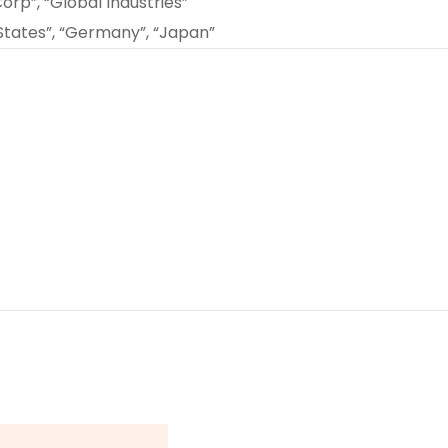
rp”, “Global Industries”
States”, “Germany”, “Japan”