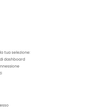
la tua selezione:
o di dashboard
connessione
ti
cesso