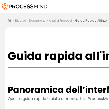
>
Risorse
>
Documenti
>
Analisi Processi
>
Guida Rapida All'inter
Guida rapida all'i
Panoramica dell’inter
Questa guida rapida ti aiuta a orientarti in Process