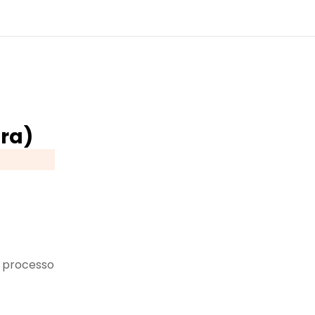
tra)
i processo