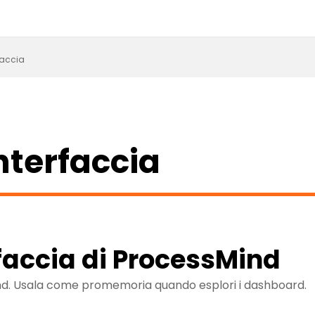
faccia
nterfaccia
faccia di ProcessMind
Mind. Usala come promemoria quando esplori i dashboard.