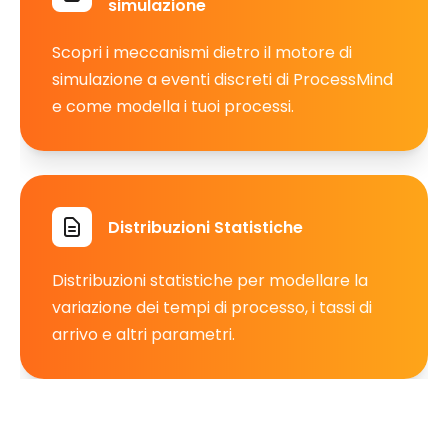
simulazione
Scopri i meccanismi dietro il motore di
simulazione a eventi discreti di ProcessMind
e come modella i tuoi processi.
Distribuzioni Statistiche
Distribuzioni statistiche per modellare la
variazione dei tempi di processo, i tassi di
arrivo e altri parametri.