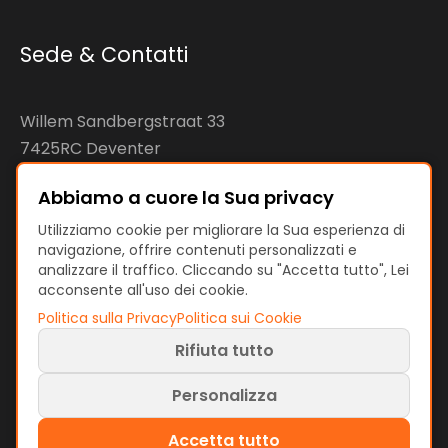
Sede & Contatti
Willem Sandbergstraat 33
7425RC Deventer
The Netherlands
Abbiamo a cuore la Sua privacy
KvK: 92890598
Utilizziamo cookie per migliorare la Sua esperienza di
navigazione, offrire contenuti personalizzati e
VAT: NL866207144B01
analizzare il traffico. Cliccando su "Accetta tutto", Lei
acconsente all'uso dei cookie.
Politica sulla Privacy
Politica sui Cookie
Rifiuta tutto
Termini e Politiche
Condizioni d'Uso
Politica sulla Privacy
Personalizza
Politica sui Cookie
Preferenze Cookie
Accetta tutto