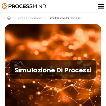
>
Risorse
>
Documenti
>
Simulazione Di Processi
Simulazione Di Processi