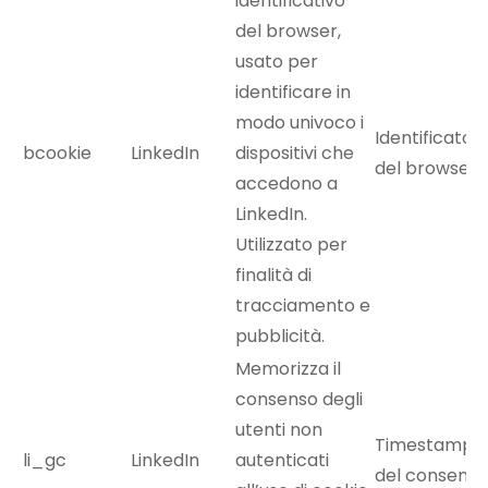
identificativo
del browser,
usato per
identificare in
modo univoco i
Identificator
bcookie
LinkedIn
dispositivi che
del browser
accedono a
LinkedIn.
Utilizzato per
finalità di
tracciamento e
pubblicità.
Memorizza il
consenso degli
utenti non
Timestamp e
li_gc
LinkedIn
autenticati
del consenso