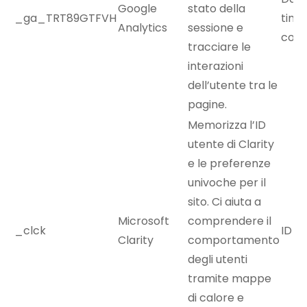
Google
stato della
_ga_TRT89GTFVH
time
Analytics
sessione e
coin
tracciare le
interazioni
dell’utente tra le
pagine.
Memorizza l’ID
utente di Clarity
e le preferenze
univoche per il
sito. Ci aiuta a
Microsoft
comprendere il
_clck
ID u
Clarity
comportamento
degli utenti
tramite mappe
di calore e