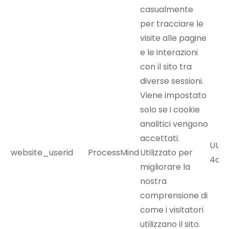
casualmente
per tracciare le
visite alle pagine
e le interazioni
con il sito tra
diverse sessioni.
Viene impostato
solo se i cookie
analitici vengono
accettati.
UUID
website_userid
ProcessMind
Utilizzato per
4a7b
migliorare la
nostra
comprensione di
come i visitatori
utilizzano il sito.