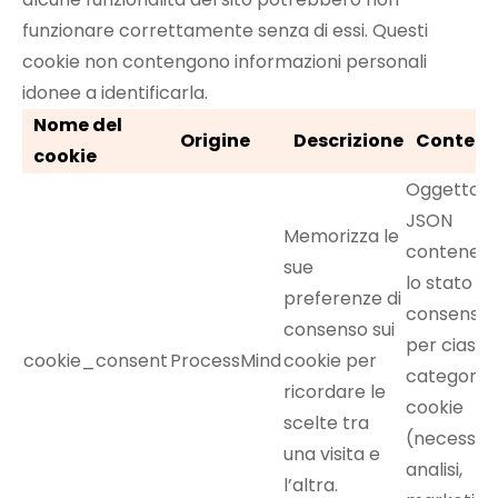
funzionare correttamente senza di essi. Questi
cookie non contengono informazioni personali
idonee a identificarla.
Nome del
Origine
Descrizione
Contenu
cookie
Oggetto
JSON
Memorizza le
contenen
sue
lo stato de
preferenze di
consenso
consenso sui
per ciasc
cookie_consent
ProcessMind
cookie per
categoria 
ricordare le
cookie
scelte tra
(necessari
una visita e
analisi,
l’altra.