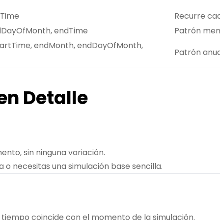
dTime
Recurre ca
ndDayOfMonth, endTime
Patrón men
tartTime, endMonth, endDayOfMonth,
Patrón anua
en Detalle
ento, sin ninguna variación.
o necesitas una simulación base sencilla.
tiempo coincide con el momento de la simulación.