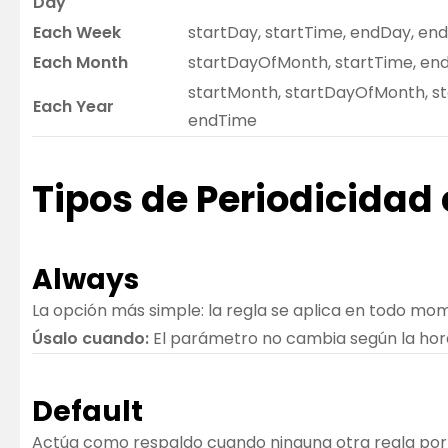
Day
Each Week
startDay, startTime, endDay, en
Each Month
startDayOfMonth, startTime, e
startMonth, startDayOfMonth, s
Each Year
endTime
Tipos de Periodicidad 
Always
La opción más simple: la regla se aplica en todo mom
Úsalo cuando:
El parámetro no cambia según la hora 
Default
Actúa como respaldo cuando ninguna otra regla por 