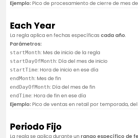
Ejemplo:
Pico de procesamiento de cierre de mes del 25
Each Year
La regla aplica en fechas específicas
cada año
.
Parámetros:
: Mes de inicio de la regla
startMonth
: Día del mes de inicio
startDayOfMonth
: Hora de inicio en ese día
startTime
: Mes de fin
endMonth
: Día del mes de fin
endDayOfMonth
: Hora de fin en ese día
endTime
Ejemplo:
Pico de ventas en retail por temporada, del 
Periodo Fijo
La regla se aplica durante un
rango específico de f