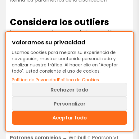
Considera los outliers
Los procesos reales a menudo tienen outliers.
Lognormal y Weibull los capturan mejor que
Valoramos su privacidad
Normal o Triangular.
Usamos cookies para mejorar su experiencia de
navegación, mostrar contenido personalizado y
analizar nuestro tráfico. Al hacer clic en "Aceptar
Ajuste al
todo", usted consiente el uso de cookies.
comportamiento del
Política de Privacidad
Política de Cookies
Rechazar todo
proceso
Variación simétrica
→ Normal
Personalizar
Variación acotada
→ Triangular o Uniforme
Aceptar todo
Sesgada a la derecha
→ Lognormal
Proporciones (0 a 1)
→ Beta
Patrones complejos
→ Weibull o Pearson VI