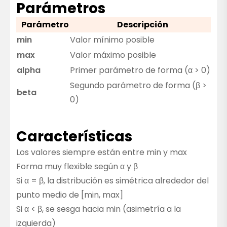
Parámetros
Parámetro
Descripción
min
Valor mínimo posible
max
Valor máximo posible
alpha
Primer parámetro de forma (α > 0)
Segundo parámetro de forma (β >
beta
0)
Características
Los valores siempre están entre min y max
Forma muy flexible según α y β
Si α = β, la distribución es simétrica alrededor del
punto medio de [min, max]
Si α < β, se sesga hacia min (asimetría a la
izquierda)