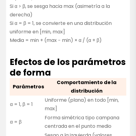
Si α > β, se sesga hacia max (asimetría a la
derecha)
Si α = β = 1, se convierte en una distribución
uniforme en [min, max]
Media = min + (max − min) × α / (α + β)
Efectos de los parámetros
de forma
Comportamiento de la
Parámetros
distribución
Uniforme (plana) en todo [min,
α = 1, β = 1
max]
Forma simétrica tipo campana
α = β
centrada en el punto medio
Sesgo a la izquierda (valores