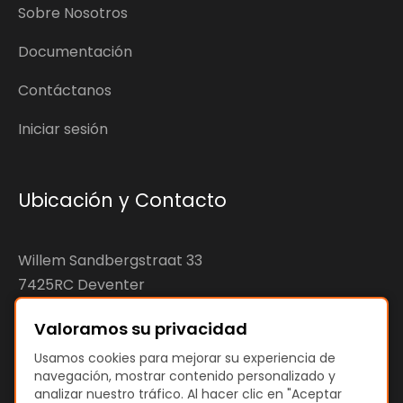
Sobre Nosotros
Documentación
Contáctanos
Iniciar sesión
Ubicación y Contacto
Willem Sandbergstraat 33
7425RC Deventer
The Netherlands
Valoramos su privacidad
KvK: 92890598
Usamos cookies para mejorar su experiencia de
navegación, mostrar contenido personalizado y
VAT: NL866207144B01
analizar nuestro tráfico. Al hacer clic en "Aceptar