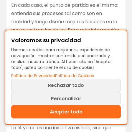
En cada caso, el punto de partida es el mismo:
entienda sus procesos tal como son en
realidad y luego diseñe mejoras basadas en lo
que muestran los datos. Para más información
sobre los errores que debe evitar, consulte
Valoramos su privacidad
nuestro post sobre
desafíos comunes y
Usamos cookies para mejorar su experiencia de
mejores prácticas de Process Mining
.
navegación, mostrar contenido personalizado y
analizar nuestro tráfico. Al hacer clic en "Aceptar
todo", usted consiente el uso de cookies.
La IA y la
Política de Privacidad
Política de Cookies
Rechazar todo
transformación
Personalizar
digital: El gran
Aceptar todo
acelerador
La IA ya no es una iniciativa aislada, sino que