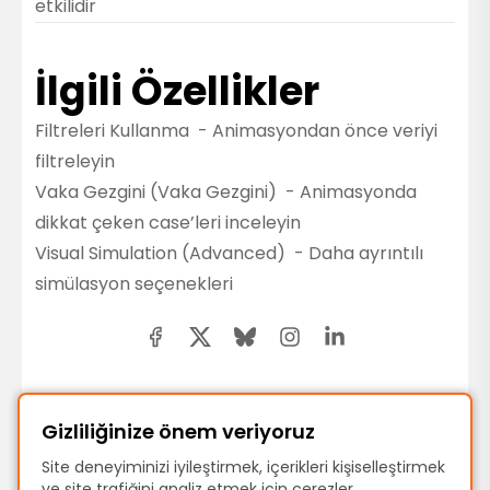
etkilidir
İlgili Özellikler
Filtreleri Kullanma
- Animasyondan önce veriyi
filtreleyin
Vaka Gezgini (Vaka Gezgini)
- Animasyonda
dikkat çeken case’leri inceleyin
Visual Simulation (Advanced)
- Daha ayrıntılı
simülasyon seçenekleri
Gizliliğinize önem veriyoruz
Önceki
Site deneyiminizi iyileştirmek, içerikleri kişiselleştirmek
Süreç Grafiğini Anlama
ve site trafiğini analiz etmek için çerezler