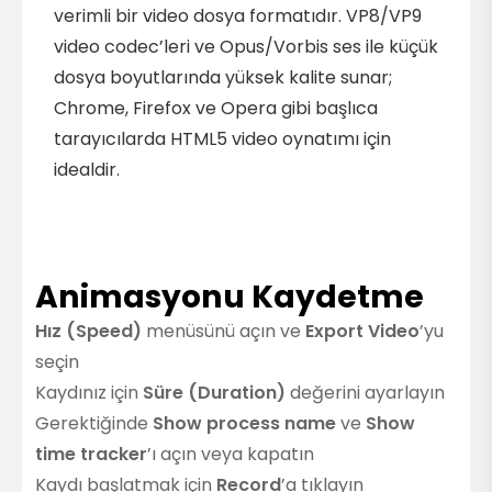
verimli bir video dosya formatıdır. VP8/VP9
video codec’leri ve Opus/Vorbis ses ile küçük
dosya boyutlarında yüksek kalite sunar;
Chrome, Firefox ve Opera gibi başlıca
tarayıcılarda HTML5 video oynatımı için
idealdir.
Animasyonu Kaydetme
Hız (Speed)
menüsünü açın ve
Export Video
’yu
seçin
Kaydınız için
Süre (Duration)
değerini ayarlayın
Gerektiğinde
Show process name
ve
Show
time tracker
’ı açın veya kapatın
Kaydı başlatmak için
Record
’a tıklayın