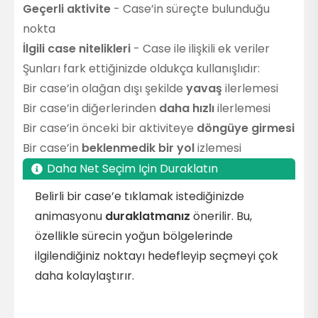
Geçerli aktivite
- Case’in süreçte bulunduğu
nokta
İlgili case nitelikleri
- Case ile ilişkili ek veriler
Şunları fark ettiğinizde oldukça kullanışlıdır:
Bir case’in olağan dışı şekilde
yavaş
ilerlemesi
Bir case’in diğerlerinden
daha hızlı
ilerlemesi
Bir case’in önceki bir aktiviteye
döngüye girmesi
Bir case’in
beklenmedik bir yol
izlemesi
Daha Net Seçim Için Duraklatın
Belirli bir case’e tıklamak istediğinizde
animasyonu
duraklatmanız
önerilir. Bu,
özellikle sürecin yoğun bölgelerinde
ilgilendiğiniz noktayı hedefleyip seçmeyi çok
daha kolaylaştırır.