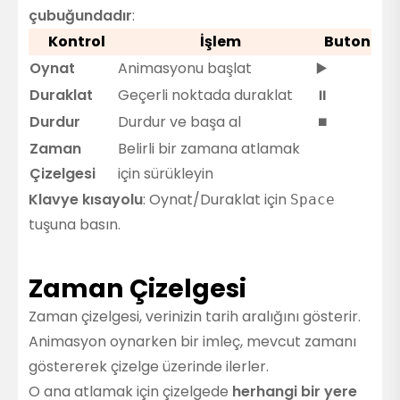
çubuğundadır
:
Kontrol
İşlem
Buton
Oynat
Animasyonu başlat
▶️
Duraklat
Geçerli noktada duraklat
⏸️
Durdur
Durdur ve başa al
⏹️
Zaman
Belirli bir zamana atlamak
Çizelgesi
için sürükleyin
Klavye kısayolu
: Oynat/Duraklat için
Space
tuşuna basın.
Zaman Çizelgesi
Zaman çizelgesi, verinizin tarih aralığını gösterir.
Animasyon oynarken bir imleç, mevcut zamanı
göstererek çizelge üzerinde ilerler.
O ana atlamak için çizelgede
herhangi bir yere