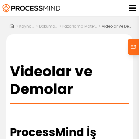
>
Kaynaklar
>
Dokumanlar
>
Pazarlama Materyalleri
>
Videolar Ve Demolar
Videolar ve
Demolar
ProcessMind İş