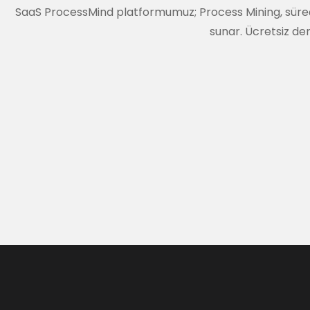
SaaS ProcessMind platformumuz; Process Mining, süreç ta
sunar. Ücretsiz den