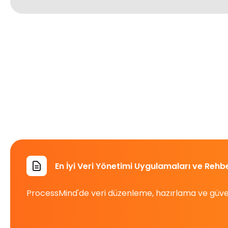
En İyi Veri Yönetimi Uygulamaları ve Rehbe
ProcessMind'de veri düzenleme, hazırlama ve güvenliğ