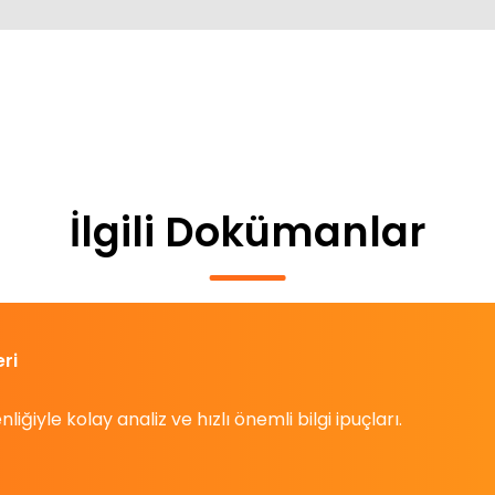
İlgili Dokümanlar
ri
iyle kolay analiz ve hızlı önemli bilgi ipuçları.