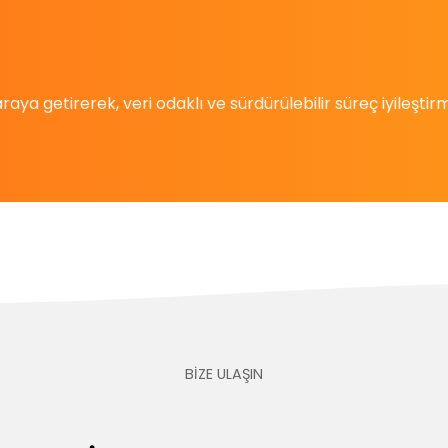
raya getirerek, veri odaklı ve sürdürülebilir süreç iyileşt
BİZE ULAŞIN