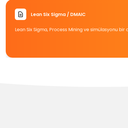
Lean Six Sigma / DMAIC
Lean Six Sigma, Process Mining ve simülasyonu bir a