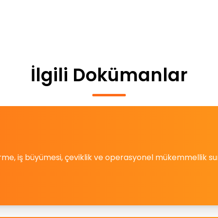
İlgili Dokümanlar
ştirme, iş büyümesi, çeviklik ve operasyonel mükemmellik su