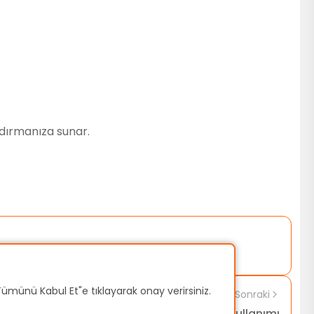
ndırmanıza sunar.
 "Tümünü Kabul Et"e tıklayarak onay verirsiniz.
Sonraki
BPMN Gateway Türleri ve Kullanımı