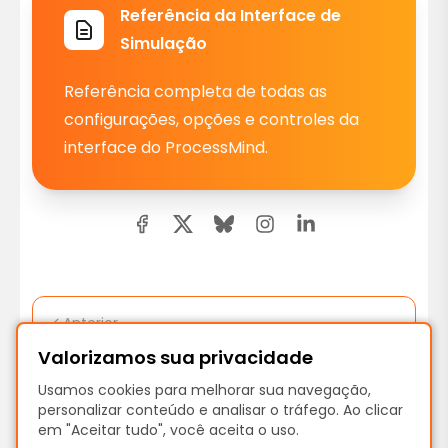
Referência da Interface de
Simulação
Referência completa de todas as
configurações, opções e controles da
interface do ProcessMind.
Anterior
Bookmarks de Processos
Valorizamos sua privacidade
Usamos cookies para melhorar sua navegação,
Próximo
personalizar conteúdo e analisar o tráfego. Ao clicar
em "Aceitar tudo", você aceita o uso.
Como executar uma simulação de