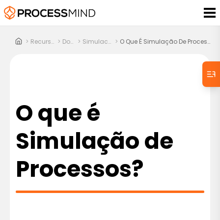
>
Recursos
>
Docs
>
Simulacao
>
O Que É Simulação De Processos?
O que é
Simulação de
Processos?