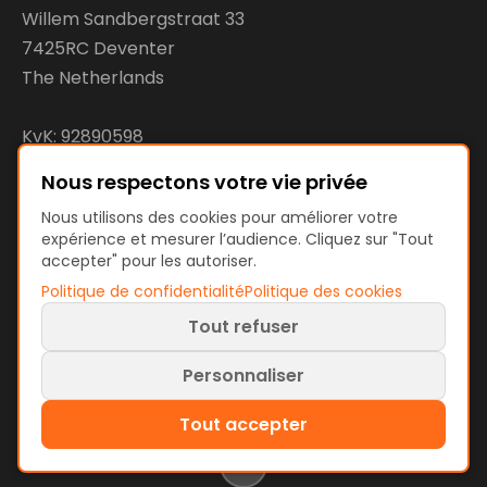
Willem Sandbergstraat 33
7425RC Deventer
The Netherlands
KvK: 92890598
VAT: NL866207144B01
Nous respectons votre vie privée
Nous utilisons des cookies pour améliorer votre
expérience et mesurer l’audience. Cliquez sur "Tout
accepter" pour les autoriser.
Conditions et politiques
Politique de confidentialité
Politique des cookies
Conditions d'utilisation
Tout refuser
Politique de confidentialité
Politique des cookies
Personnaliser
Préférences de cookies
Tout accepter
© 2026 ProcessMind. Tous droits réservés.