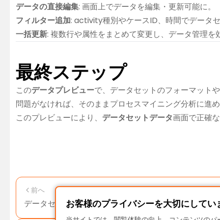
データの直接編集
: 画面上でデータを編集・更新可能に。
フィルター追加
: activity種別やケースID、時間でデ
一括更新
: 複数行や属性をまとめて変更し、データ管理を
最終ステップ
この
データプレビュー
で、データセットのフォーマットやa
問題がなければ、そのままプロセスマイニング分析に進め
このプレビューにより、
データセットデータ
画面で正確な
前へ
お客様のプライバシーを大切にしてい
データセットのアクティビティ管理
当サイトでは、閲覧体験の向上、コンテンツのパー