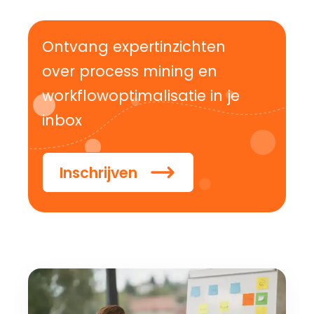
Ontvang expertinzichten
over process mining en
workflowoptimalisatie in je
inbox
Inschrijven