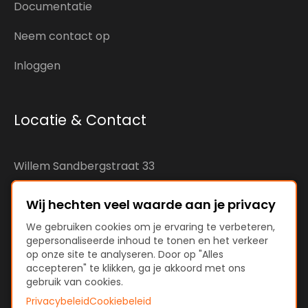
Documentatie
Neem contact op
Inloggen
Locatie & Contact
Willem Sandbergstraat 33
7425RC Deventer
The Netherlands
Wij hechten veel waarde aan je privacy
We gebruiken cookies om je ervaring te verbeteren,
KvK: 92890598
gepersonaliseerde inhoud te tonen en het verkeer
op onze site te analyseren. Door op "Alles
VAT: NL866207144B01
accepteren" te klikken, ga je akkoord met ons
gebruik van cookies.
Privacybeleid
Cookiebeleid