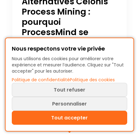
Alternatives Celonis
Process Mining :
pourquoi
ProcessMind se
démarque ?
Nous respectons votre vie privée
Comparez Celonis et ProcessMind
Nous utilisons des cookies pour améliorer votre
pour 2025. Découvrez le logiciel de
expérience et mesurer l’audience. Cliquez sur "Tout
process mining le plus adapté à vos
accepter" pour les autoriser.
besoins et à votre budget.
Politique de confidentialité
Politique des cookies
Tout refuser
Christiaan Esmeijer
Personnaliser
6 mai 2025 - 6 min de lecture
Tout accepter