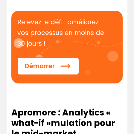
Relevez le défi : améliorez
vos processus en moins de
30 jours !
Démarrer
Apromore : Analytics «
what-if »mulation pour
le mid-market