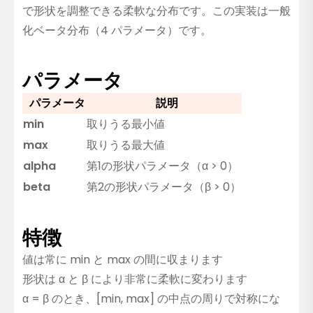
で形状を調整できる柔軟な分布です。この実装は一般
化ベータ分布（4 パラメータ）です。
パラメータ
パラメータ
説明
min
取りうる最小値
max
取りうる最大値
alpha
第1の形状パラメータ（α > 0）
beta
第2の形状パラメータ（β > 0）
特徴
値は常に min と max の間に収まります
形状は α と β により非常に柔軟に変わります
α = β のとき、[min, max] の中点の周りで対称にな