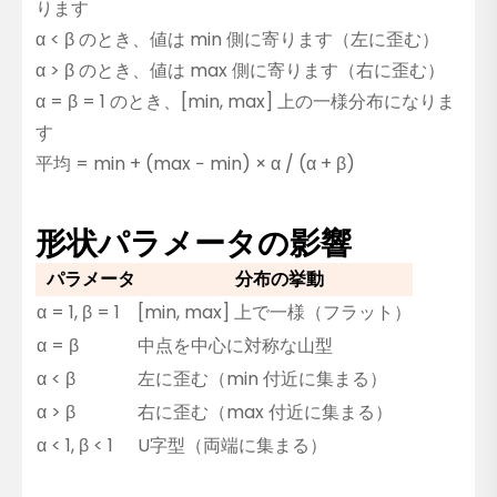
ります
α < β のとき、値は min 側に寄ります（左に歪む）
α > β のとき、値は max 側に寄ります（右に歪む）
α = β = 1 のとき、[min, max] 上の一様分布になりま
す
平均 = min + (max − min) × α / (α + β)
形状パラメータの影響
パラメータ
分布の挙動
α = 1, β = 1
[min, max] 上で一様（フラット）
α = β
中点を中心に対称な山型
α < β
左に歪む（min 付近に集まる）
α > β
右に歪む（max 付近に集まる）
α < 1, β < 1
U字型（両端に集まる）