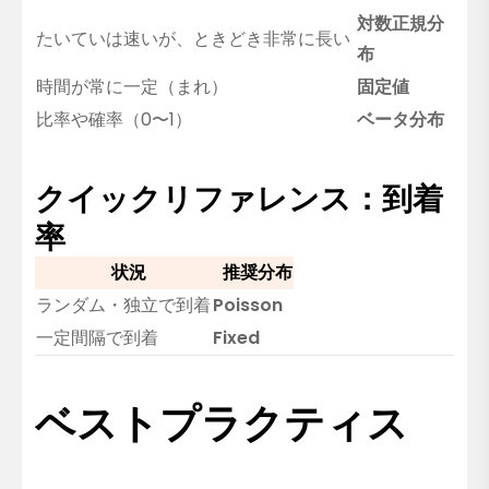
対数正規分
たいていは速いが、ときどき非常に長い
布
時間が常に一定（まれ）
固定値
比率や確率（0〜1）
ベータ分布
クイックリファレンス：到着
率
状況
推奨分布
ランダム・独立で到着
Poisson
一定間隔で到着
Fixed
ベストプラクティス