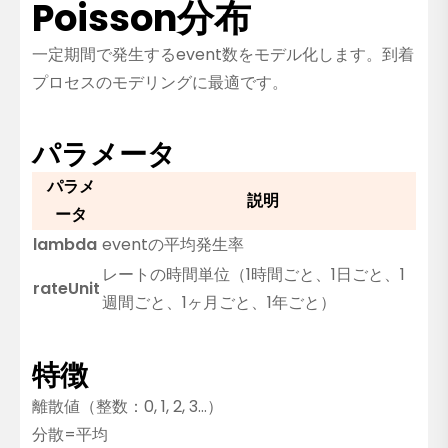
Poisson分布
一定期間で発生するevent数をモデル化します。到着
プロセスのモデリングに最適です。
パラメータ
パラメ
説明
ータ
lambda
eventの平均発生率
レートの時間単位（1時間ごと、1日ごと、1
rateUnit
週間ごと、1ヶ月ごと、1年ごと）
特徴
離散値（整数：0, 1, 2, 3…）
分散=平均