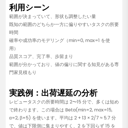
利用シーン
範囲が決まっていて、形状も調整したい量
既知の範囲のどちらか一方に偏りやすいタスクの所要
時間
確率や成功率のモデリング（min=0, max=1 を使
用）
品質スコア、完了率、歩留まり
範囲が分かっており、値の偏りに関する知見がある専
門家見積もり
実践例：出荷遅延の分析
レビュータスクの所要時間は 2〜15 分で、多くは短め
で終わります。この場合は Beta(min=2, max=15,
α=2, β=5) を使います。平均は 2 + 13 × 2/7 ≈ 5.7 分
で、値は下限側に集まりやすく、2 を下回らず 15 を