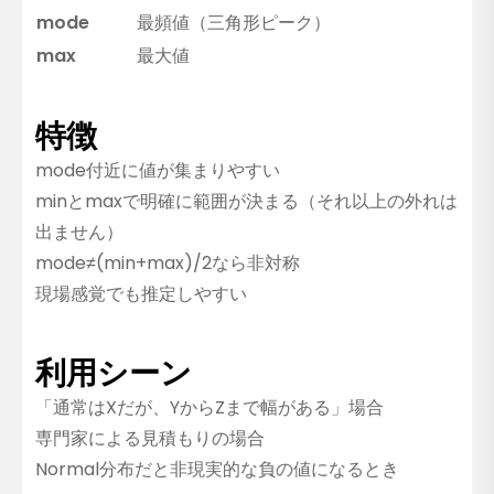
mode
最頻値（三角形ピーク）
max
最大値
特徴
mode付近に値が集まりやすい
minとmaxで明確に範囲が決まる（それ以上の外れは
出ません）
mode≠(min+max)/2なら非対称
現場感覚でも推定しやすい
利用シーン
「通常はXだが、YからZまで幅がある」場合
専門家による見積もりの場合
Normal分布だと非現実的な負の値になるとき