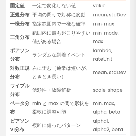
固定値
一定で変化しない値
value
正規分布
平均の周りで対称に変動
mean, stdDev
一様分布
指定範囲内で一様な確率
min, max
範囲内に最も起こりやすい
min, mode,
三角分布
値がある場合
max
ポアソン
lambda,
ランダムな到着イベント
分布
rateUnit
対数正規
右に歪む（通常は短いが、
mean, stdDev
分布
ときどき長い）
ワイブル
信頼性・故障解析
scale, shape
分布
ベータ分
min と max の間で形状を
min, max,
布
柔軟に調整可能
alpha, beta
ピアソン
alpha1,
複雑に偏ったパターン
VI分布
alpha2, beta