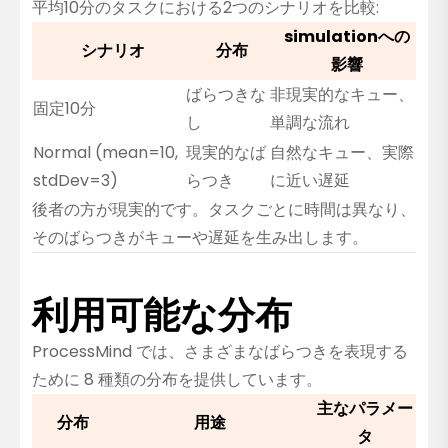
平均10分のタスクにおける2つのシナリオを比較:
simulationへの
シナリオ
分布
影響
ばらつきな
非現実的なキュー、
固定10分
し
単調な流れ
Normal (mean=10,
現実的なば
自然なキュー、実際
stdDev=3)
らつき
に近い遅延
後者の方が現実的です。タスクごとに時間は異なり、
そのばらつきがキューや遅延を生み出します。
利用可能な分布
ProcessMind では、さまざまなばらつきを表現する
ために 8 種類の分布を提供しています。
主なパラメー
分布
用途
タ