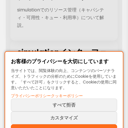
simulationでのリソース管理（キャパシテ
ィ・可用性・キュー・利用率）について解
説。
simulationインターフェ
ース解説
お客様のプライバシーを大切にしています
当サイトでは、閲覧体験の向上、コンテンツのパーソナラ
ProcessMindのsimulation設定・操作を網羅
イズ、トラフィックの分析のためにCookieを使用していま
す。「すべて許可」をクリックすると、Cookieの使用に同
したリファレンス。
意いただいたことになります。
プライバシーポリシー
クッキーポリシー
すべて拒否
カスタマイズ