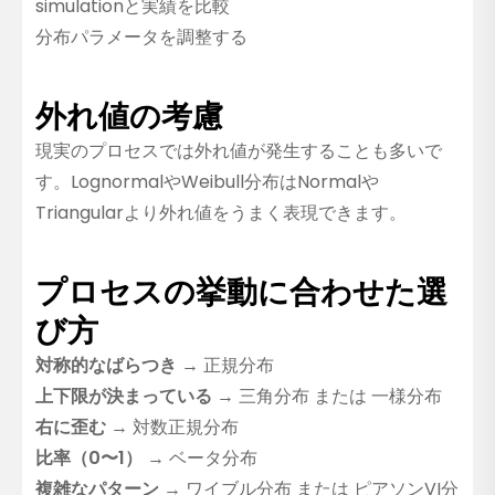
simulationと実績を比較
分布パラメータを調整する
外れ値の考慮
現実のプロセスでは外れ値が発生することも多いで
す。LognormalやWeibull分布はNormalや
Triangularより外れ値をうまく表現できます。
プロセスの挙動に合わせた選
び方
対称的なばらつき
→ 正規分布
上下限が決まっている
→ 三角分布 または 一様分布
右に歪む
→ 対数正規分布
比率（0〜1）
→ ベータ分布
複雑なパターン
→ ワイブル分布 または ピアソンVI分