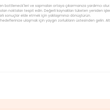
n bottleneck'leri ve sapmaları ortaya çıkarmanıza yardımcı olur.
n noktaları tespit edin. Değerli kaynakları tüketen yeniden işle
 tutarlı sonuçlar elde etmek için yaklaşımınızı dönüştürün.
k
hedeflerinize
ulaşmak için
yaygın zorlukların
üstesinden gelin. Alt