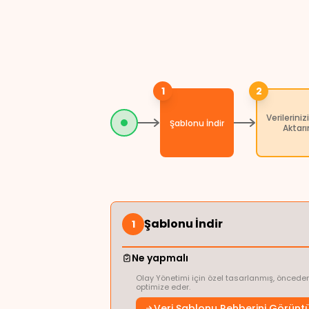
1
2
Verileriniz
Şablonu İndir
Aktarı
Şablonu İndir
1
Ne yapmalı
Olay Yönetimi için özel tasarlanmış, önceden 
optimize eder.
Veri Şablonu Rehberini Görünt