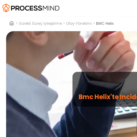
>
Sürekli Süreç İyileştirme
>
Olay Yönetimi
>
BMC Helix
Bmc Helix'te Inci