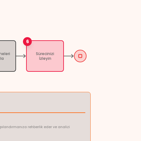
6
meleri
Sürecinizi
la
İzleyin
apılandırmanıza rehberlik eder ve analizi