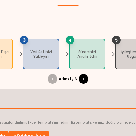
3
4
5
i Dışa
Veri Setinizi
Sürecinizi
İyileştir
n
Yükleyin
Analiz Edin
Uygu
Adım 1 / 6
yapılandırılmış Excel Template'ini indirin. Bu template, verinizi doğru biçimde y
üle
Şablonu İndir