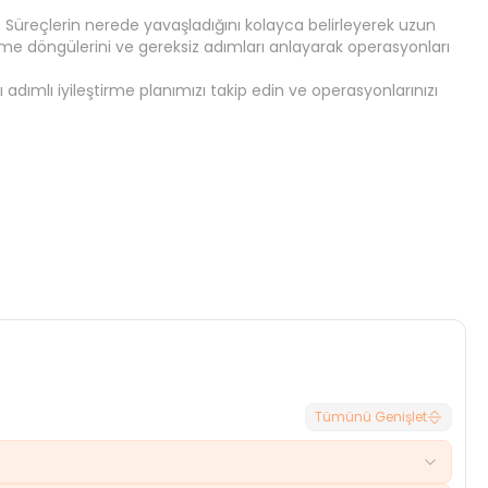
 Süreçlerin nerede yavaşladığını kolayca belirleyerek uzun
me döngülerini ve gereksiz adımları anlayarak operasyonları
ı adımlı iyileştirme planımızı takip edin ve operasyonlarınızı
İptal
Seç
Tümünü Genişlet