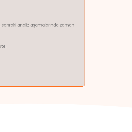
ak, sonraki analiz aşamalarında zaman
ate.