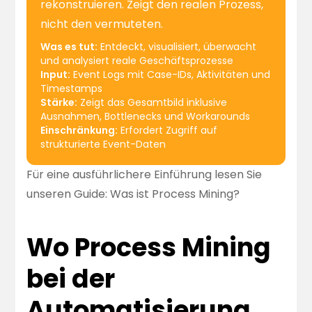
rekonstruieren. Zeigt den realen Prozess,
nicht den vermuteten.
Was es tut:
Entdeckt, visualisiert, überwacht
und analysiert reale Geschäftsprozesse
Input:
Event Logs mit Case-IDs, Aktivitäten und
Timestamps
Stärke:
Zeigt das Gesamtbild inklusive
Ausnahmen, Bottlenecks und Workarounds
Einschränkung:
Erfordert Zugriff auf
strukturierte Event-Daten
Für eine ausführlichere Einführung lesen Sie
unseren Guide:
Was ist Process Mining?
Wo Process Mining
bei der
Automatisierung