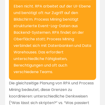
Eben nicht. RPA arbeitet auf der UI-Ebene
und benötigt oft nur Zugriff auf den
Bildschirm. Process Mining benötigt
strukturierte Event-Log-Daten aus
Backend-Systemen. RPA findet an der
Oberfläche statt; Process Mining
verbindet sich mit Datenbanken und Data
Warehouses. Das erfordert
unterschiedliche Fähigkeiten,
Berechtigungen und oft auch
verschiedene Teams.
Die gleichzeitige Planung von RPA und Process
Mining bedeutet, diese Grenzen zu
koordinieren: unterschiedliche Denkweisen
(“Was lässt sich skripten?” vs. “Was passiert