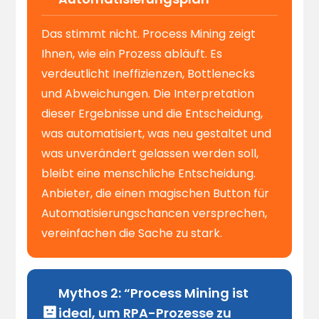
Das stimmt nicht. Process Mining zeigt
Ihnen, wie ein Prozess abläuft. Es
verdeutlicht Ineffizienzen, Bottlenecks
und Abweichungen. Die Interpretation
dieser Ergebnisse und die Entscheidung,
was automatisiert, was neu gestaltet und
was unverändert gelassen werden soll,
bleibt eine menschliche Entscheidung.
Anbieter, die einen magischen Button für
Automatisierungschancen versprechen,
vereinfachen die Sache zu stark.
Mythos 2: “Process Mining ist
ideal, um RPA-Prozesse zu