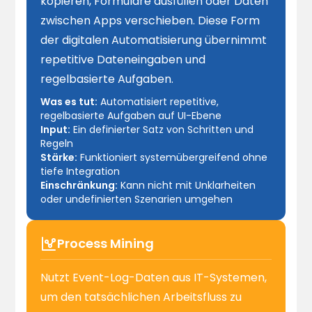
kopieren, Formulare ausfüllen oder Daten
zwischen Apps verschieben. Diese Form
der digitalen Automatisierung übernimmt
repetitive Dateneingaben und
regelbasierte Aufgaben.
Was es tut:
Automatisiert repetitive,
regelbasierte Aufgaben auf UI-Ebene
Input:
Ein definierter Satz von Schritten und
Regeln
Stärke:
Funktioniert systemübergreifend ohne
tiefe Integration
Einschränkung:
Kann nicht mit Unklarheiten
oder undefinierten Szenarien umgehen
Process Mining
Nutzt Event-Log-Daten aus IT-Systemen,
um den tatsächlichen Arbeitsfluss zu