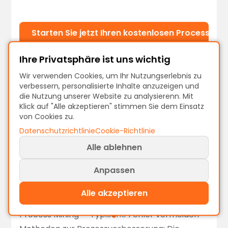
Starten Sie jetzt Ihren kostenlosen ProcessMin
Ihre Privatsphäre ist uns wichtig
Weitere Ressourcen:
Wir verwenden Cookies, um Ihr Nutzungserlebnis zu
Was ist Process Mining?
– Die Grundlagen
verbessern, personalisierte Inhalte anzuzeigen und
die Nutzung unserer Website zu analysierenn. Mit
So analysieren Sie Ihre Prozesse
– Von Daten
Klick auf "Alle akzeptieren" stimmen Sie dem Einsatz
zu Erkenntnissen
von Cookies zu.
Prozessoptimierung erfolgreich umsetzen
–
Datenschutzrichtlinie
Cookie-Richtlinie
Erkenntnisse in Ergebnisse verwandeln
Alle ablehnen
Kontinuierliche Prozessüberwachung
–
Anpassen
Verbesserungen langfristig sichern
UiPath vs. ProcessMind
– Plattformvergleich
Alle akzeptieren
Herausforderungen und Best Practices bei
Process Mining
– Typische Fehler vermeiden